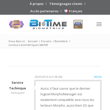
À propos
Témoignages clients
Accès partenaires
Français
Vous êtes ici :
Accueil
/
Forums
/
Biométrie
/
Lecteurs biométriques MA100
30/03/2016 at 9:58 AM
#3236
Service
Technique
Aussi, il faut savoir que le dernier
Participant
logiciel MorphoManager est
totalement compatible avec tous les
lecteurs Morpho, aussi bien 2G que