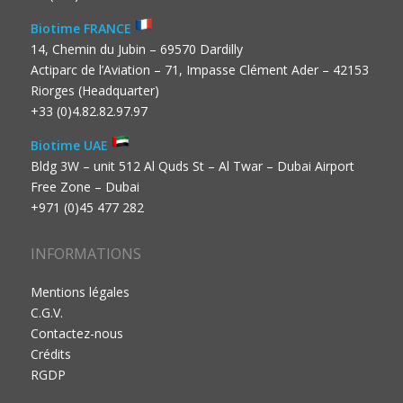
Biotime FRANCE
14, Chemin du Jubin – 69570 Dardilly
Actiparc de l’Aviation – 71, Impasse Clément Ader – 42153
Riorges (Headquarter)
+33 (0)4.82.82.97.97
Biotime UAE
Bldg 3W – unit 512 Al Quds St – Al Twar – Dubai Airport
Free Zone – Dubai
+971 (0)45 477 282
INFORMATIONS
Mentions légales
C.G.V.
Contactez-nous
Crédits
RGDP