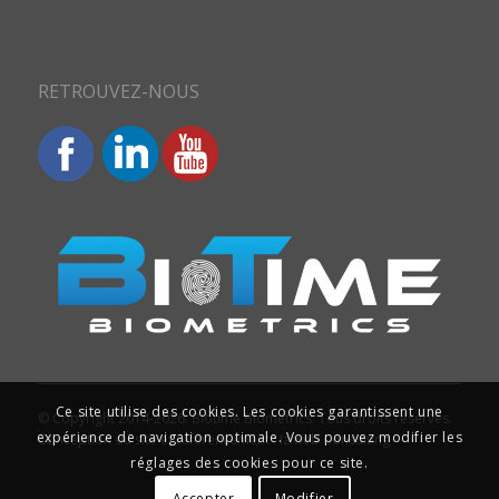
RETROUVEZ-NOUS
Ce site utilise des cookies. Les cookies garantissent une
© Copyright 2014-2026. Biotime Biometrics. Tous droits réservés.
expérience de navigation optimale. Vous pouvez modifier les
Conception du site et référencement : Iziweb Consulting
réglages des cookies pour ce site.
Accepter
Modifier