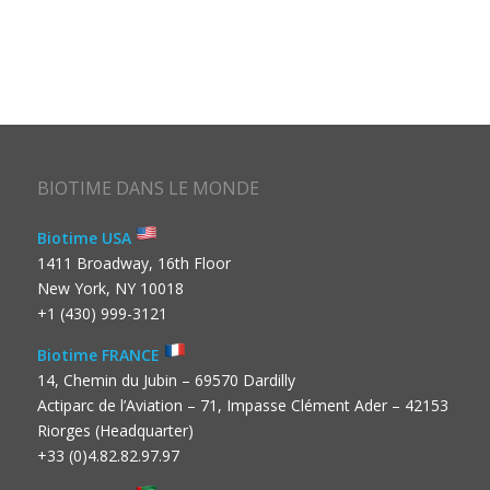
BIOTIME DANS LE MONDE
Biotime USA
1411 Broadway, 16th Floor
New York, NY 10018
+1 (430) 999-3121
Biotime FRANCE
14, Chemin du Jubin – 69570 Dardilly
Actiparc de l’Aviation – 71, Impasse Clément Ader – 42153
Riorges (Headquarter)
+33 (0)4.82.82.97.97