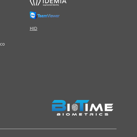
HID
ico