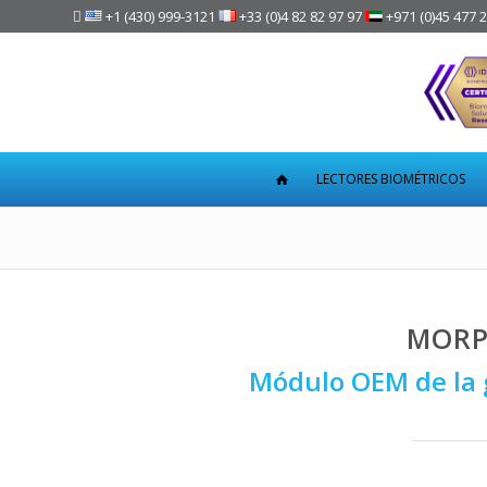

+1 (430) 999-3121
+33 (0)4 82 82 97 97
+971 (0)45 477 
LECTORES BIOMÉTRICOS
MORP
Módulo OEM de la 