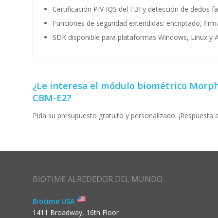
Certificación PIV IQS del FBI y detección de dedos f
Funciones de seguridad extendidas: encriptado, firma
SDK disponible para plataformas Windows, Linux y 
¿Le interesa el módulo biométrico Morp
CBM-E2?
Pida su presupuesto gratuito y personalizado. ¡Respuesta 
BIOTIME ALREDEDOR DEL MUNDO
Biotime USA
1411 Broadway, 16th Floor