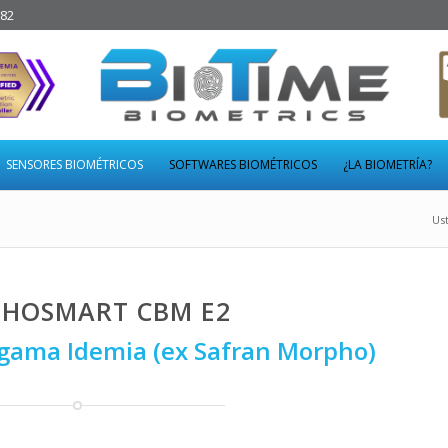
282
SENSORES BIOMÉTRICOS
SOFTWARES BIOMÉTRICOS
¿LA BIOMETRÍA?
Ust
HOSMART CBM E2
gama Idemia (ex Safran Morpho)