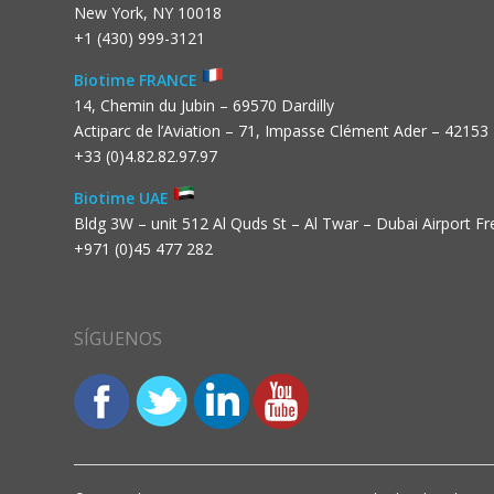
New York, NY 10018
+1 (430) 999-3121
Biotime FRANCE
14, Chemin du Jubin – 69570 Dardilly
Actiparc de l’Aviation – 71, Impasse Clément Ader – 42153
+33 (0)4.82.82.97.97
Biotime UAE
Bldg 3W – unit 512 Al Quds St – Al Twar – Dubai Airport F
+971 (0)45 477 282
SÍGUENOS