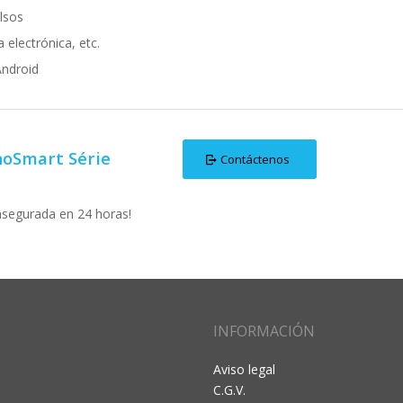
alsos
 electrónica, etc.
Android
hoSmart Série
Contáctenos
asegurada en 24 horas!
INFORMACIÓN
Aviso legal
C.G.V.