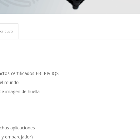
criptivo
tos certificados FBI PIV IQS
del mundo
 de imagen de huella
uchas aplicaciones
or y emparejador)