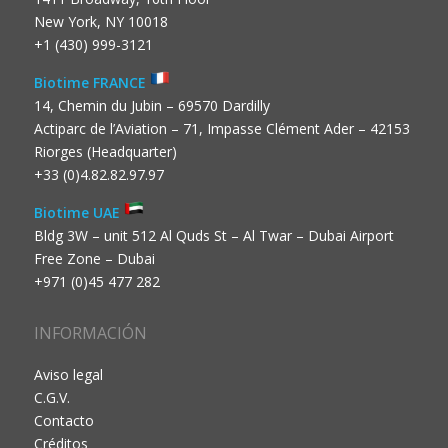
New York, NY 10018
+1 (430) 999-3121
Biotime FRANCE
14, Chemin du Jubin – 69570 Dardilly
Actiparc de l’Aviation – 71, Impasse Clément Ader – 42153
Riorges (Headquarter)
+33 (0)4.82.82.97.97
Biotime UAE
Bldg 3W – unit 512 Al Quds St – Al Twar – Dubai Airport
Free Zone – Dubai
+971 (0)45 477 282
INFORMACIÓN
Aviso legal
C.G.V.
Contacto
Créditos