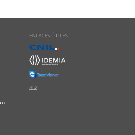
ENLACES ÚTILES
HID
ico