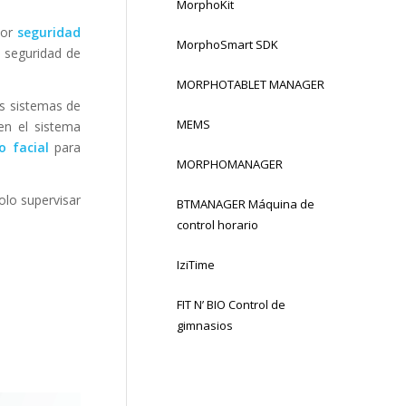
MorphoKit
por
seguridad
MorphoSmart SDK
a seguridad de
MORPHOTABLET MANAGER
os sistemas de
MEMS
en el sistema
o facial
para
MORPHOMANAGER
olo supervisar
BTMANAGER Máquina de
control horario
IziTime
FIT N’ BIO Control de
gimnasios