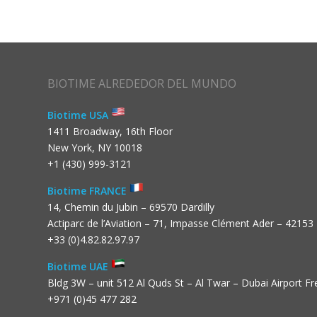
BIOTIME ALREDEDOR DEL MUNDO
Biotime USA
1411 Broadway, 16th Floor
New York, NY 10018
+1 (430) 999-3121
Biotime FRANCE
14, Chemin du Jubin – 69570 Dardilly
Actiparc de l’Aviation – 71, Impasse Clément Ader – 42153
+33 (0)4.82.82.97.97
Biotime UAE
Bldg 3W – unit 512 Al Quds St – Al Twar – Dubai Airport F
+971 (0)45 477 282