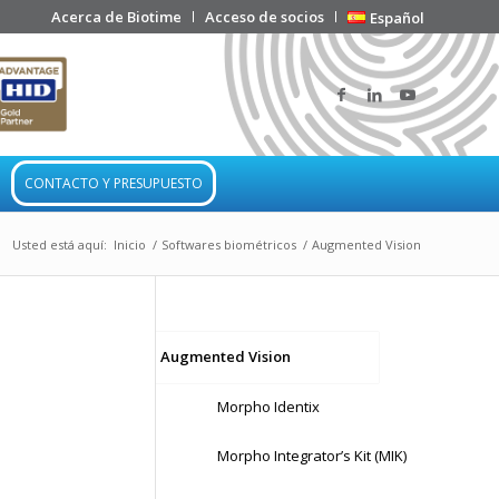
Acerca de Biotime
Acceso de socios
Español
CONTACTO Y PRESUPUESTO
Usted está aquí:
Inicio
/
Softwares biométricos
/
Augmented Vision
Augmented Vision
Morpho Identix
Morpho Integrator’s Kit (MIK)