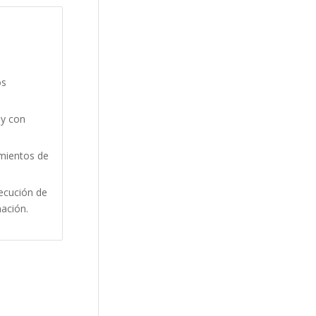
os
 y con
imientos de
jecución de
mación.