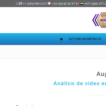

+1 (430) 999-3121
+33 (0)4 82 82 97 97
+971 (0)45 477 
LECTORES BIOMÉTRICOS
Au
Análisis de video 