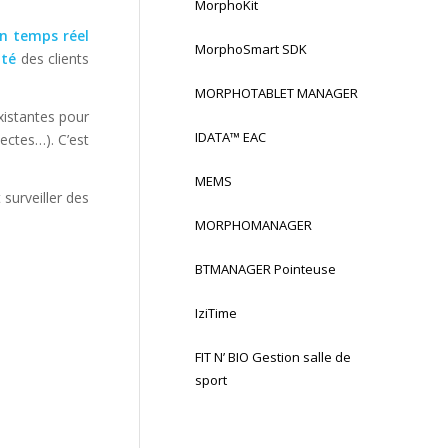
MorphoKit
en temps réel
MorphoSmart SDK
ité
des clients
MORPHOTABLET MANAGER
existantes pour
IDATA™ EAC
ectes…). C’est
MEMS
 surveiller des
MORPHOMANAGER
BTMANAGER Pointeuse
IziTime
FIT N’ BIO Gestion salle de
sport