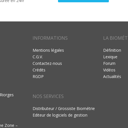
surée en 24h!
INFORMATIONS
LA BIOMÉT
Mentions légales
Définition
C.G.V.
Lexique
Contactez-nous
Forum
Crédits
Vidéos
RGDP
Actualités
 Riorges
NOS SERVICES
Distributeur / Grossiste Biométrie
Editeur de logiciels de gestion
ree Zone –