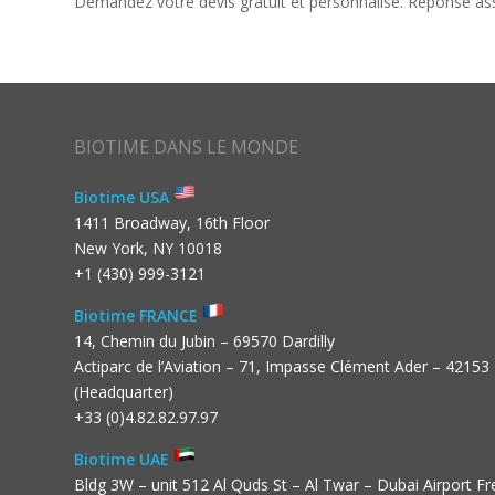
Demandez votre devis gratuit et personnalisé. Réponse as
BIOTIME DANS LE MONDE
Biotime USA
1411 Broadway, 16th Floor
New York, NY 10018
+1 (430) 999-3121
Biotime FRANCE
14, Chemin du Jubin – 69570 Dardilly
Actiparc de l’Aviation – 71, Impasse Clément Ader – 42153
(Headquarter)
+33 (0)4.82.82.97.97
Biotime UAE
Bldg 3W – unit 512 Al Quds St – Al Twar – Dubai Airport F