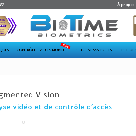
282
À propos
IQUES
CONTRÔLE D’ACCÈS MOBILE
LECTEURS PASSEPORTS
LECTEURS
gmented Vision
yse vidéo et de contrôle d’accès