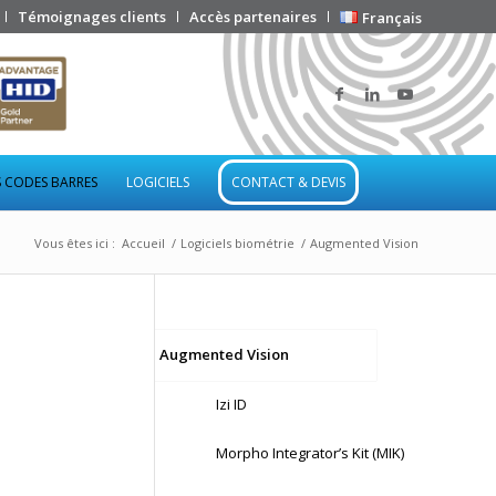
Témoignages clients
Accès partenaires
Français
 CODES BARRES
LOGICIELS
CONTACT & DEVIS
Vous êtes ici :
Accueil
/
Logiciels biométrie
/
Augmented Vision
Augmented Vision
Izi ID
Morpho Integrator’s Kit (MIK)