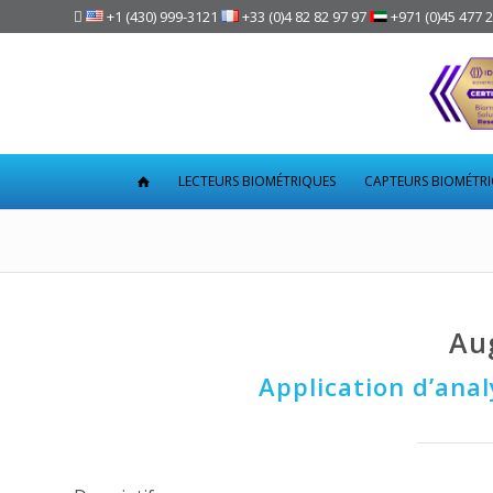

+1 (430) 999-3121
+33 (0)4 82 82 97 97
+971 (0)45 477 
LECTEURS BIOMÉTRIQUES
CAPTEURS BIOMÉTR
Au
Application d’anal