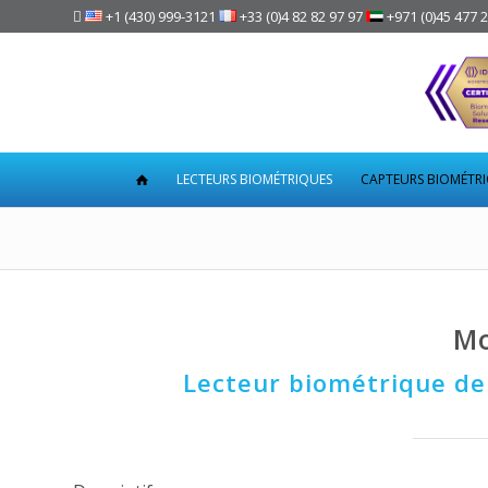

+1 (430) 999-3121
+33 (0)4 82 82 97 97
+971 (0)45 477 
LECTEURS BIOMÉTRIQUES
CAPTEURS BIOMÉTR
Mo
Lecteur biométrique de