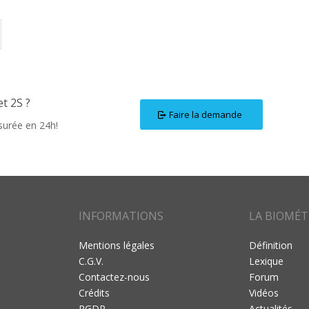
t 2S ?
Faire la demande
surée en 24h!
INFORMATIONS
LA BIOMÉT
Mentions légales
Définition
C.G.V.
Lexique
Contactez-nous
Forum
Crédits
Vidéos
RGDP
Actualités