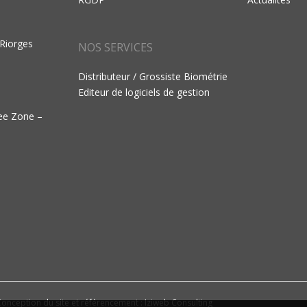
 Riorges
NOS SERVICES
Distributeur / Grossiste Biométrie
Editeur de logiciels de gestion
ree Zone –
onception du site et référencement : Iziweb Consulting