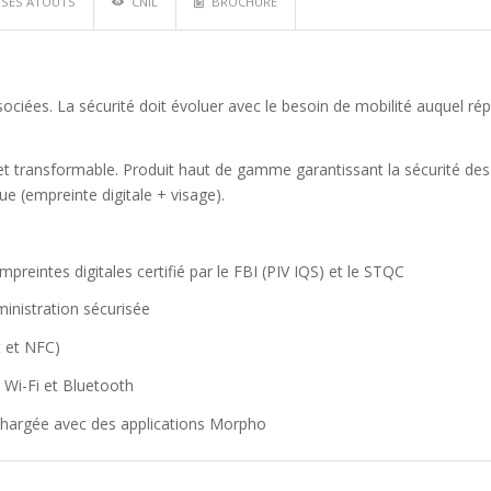
SES ATOUTS
CNIL
BROCHURE
ciées. La sécurité doit évoluer avec le besoin de mobilité auquel ré
e et transformable. Produit haut de gamme garantissant la sécurité des
e (empreinte digitale + visage).
reintes digitales certifié par le FBI (PIV IQS) et le STQC
ministration sécurisée
t et NFC)
Wi-Fi et Bluetooth
-chargée avec des applications Morpho