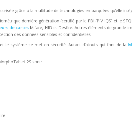
écurisée grâce à la multitude de technologies embarquées qu’elle intèg
iométrique dernière génération (certifié par le FBI (PIV IQS) et le STQ
eurs de cartes
Mifare, HID et Desfire. Autres éléments de grande i
ction des données sensibles et confidentielles.
 et le système se met en sécurité. Autant d’atouts qui font de la
M
 MorphoTablet 2S sont:
ire