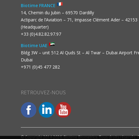
Biotime FRANCE
14, Chemin du Jubin – 69570 Dardilly
Actiparc de l’Aviation – 71, Impasse Clément Ader – 42153
(Headquarter)
+33 (0)4.82.82.97.97
Biotime UAE
Bldg 3W – unit 512 Al Quds St – Al Twar – Dubai Airport F
Dubai
+971 (0)45 477 282
RETROUVEZ-NOUS
© Copyright 2014-2026. Biotime Biometrics. Tous droits réservés. C