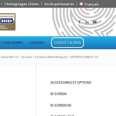
Témoignages clients
Accès partenaires
Français
 CODES BARRES
LOGICIELS
CONTACT & DEVIS
Vous êtes ici :
Accueil
/
Lecteurs Biométriques
/
MORPHOTABLET 2S
ACCESSOIRES ET OPTIONS
ID SCREEN
ID SCREEN 60