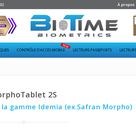
282
À propos
IQUES
CONTRÔLE D’ACCÈS MOBILE
LECTEURS PASSEPORTS
LECTEURS
rphoTablet 2S
 la gamme Idemia (ex.Safran Morpho)