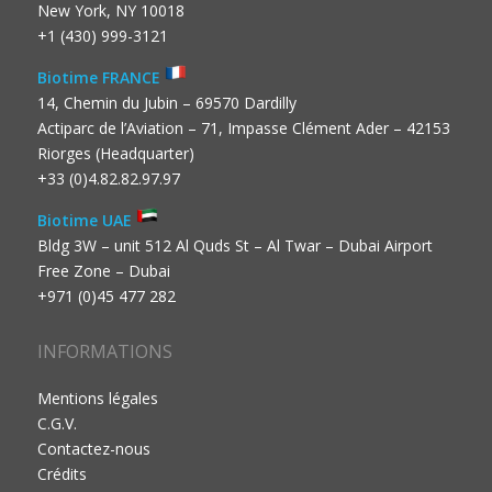
New York, NY 10018
+1 (430) 999-3121
Biotime FRANCE
14, Chemin du Jubin – 69570 Dardilly
Actiparc de l’Aviation – 71, Impasse Clément Ader – 42153
Riorges (Headquarter)
+33 (0)4.82.82.97.97
Biotime UAE
Bldg 3W – unit 512 Al Quds St – Al Twar – Dubai Airport
Free Zone – Dubai
+971 (0)45 477 282
INFORMATIONS
Mentions légales
C.G.V.
Contactez-nous
Crédits