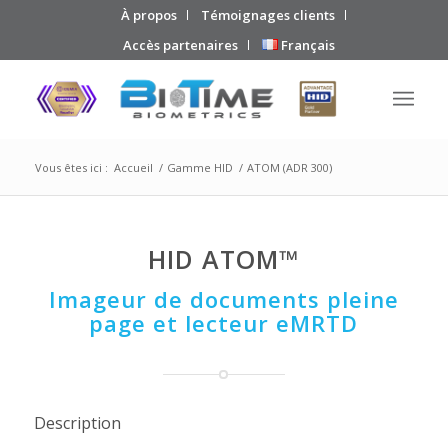
À propos
Témoignages clients
Accès partenaires
Français
Vous êtes ici :
Accueil
/
Gamme HID
/
ATOM (ADR 300)
HID ATOM™
Imageur de documents pleine
page et lecteur eMRTD
Description