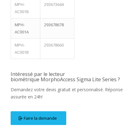
MPH-
293673644
AC001B
MPH-
293678678
AC001A
MPH-
293678660
AC001B
Intéressé par le lecteur
biométrique MorphoAccess Sigma Lite Series ?
Demandez votre devis gratuit et personnalisé. Réponse
assurée en 24h!
Faire la demande