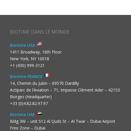
BIOTIME DANS LE MONDE
Biotime USA
1411 Broadway, 16th Floor
New York, NY 10018
+1 (430) 999-3121
Biotime FRANCE
14, Chemin du Jubin – 69570 Dardilly
Actiparc de l’Aviation – 71, Impasse Clément Ader – 42153
Riorges (Headquarter)
+33 (0)4.82.82.97.97
Biotime UAE
Bldg 3W – unit 512 Al Quds St – Al Twar – Dubai Airport
Free Zone – Dubai