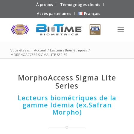
À propos
Témoignages clients
Accès partenaires
Français
Vous êtes ici :
Accueil
/
Lecteurs Biométriques
/
MORPHOACCESS SIGMA LITE SERIES
MorphoAccess Sigma Lite
Series
Lecteurs biométriques de la
gamme Idemia (ex.Safran
Morpho)