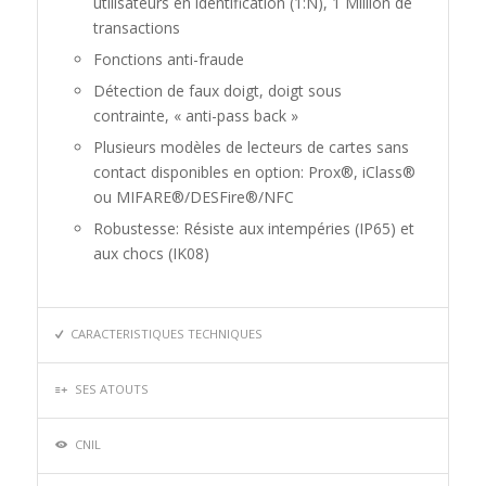
utilisateurs en identification (1:N), 1 Million de
transactions
Fonctions anti-fraude
Détection de faux doigt, doigt sous
contrainte, « anti-pass back »
Plusieurs modèles de lecteurs de cartes sans
contact disponibles en option: Prox®, iClass®
ou MIFARE®/DESFire®/NFC
Robustesse: Résiste aux intempéries (IP65) et
aux chocs (IK08)
CARACTERISTIQUES TECHNIQUES
SES ATOUTS
CNIL