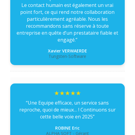
Le contact humain est également un vrai
point fort, ce qui rend notre collaboration
particulièrement agréable. Nous les
recommandons sans réserve à toute
entreprise en quête d’un prestataire fiable et
engagé.”
Xavier VERWAERDE
Tungsten-Software
“Une Equipe efficace, un service sans
reproche, quoi de mieux… ! Continuons sur
cette belle voie en 2025”
ROBINE Eric
ALPHA SOFT - Gérant