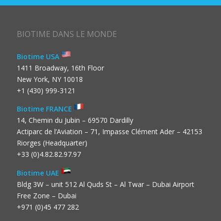
BIOTIME DANS LE MONDE
Biotime USA
1411 Broadway, 16th Floor
New York, NY 10018
+1 (430) 999-3121
Biotime FRANCE
14, Chemin du Jubin – 69570 Dardilly
Actiparc de l’Aviation – 71, Impasse Clément Ader – 42153
Riorges (Headquarter)
+33 (0)4.82.82.97.97
Biotime UAE
Bldg 3W – unit 512 Al Quds St – Al Twar – Dubai Airport
Free Zone – Dubai
+971 (0)45 477 282