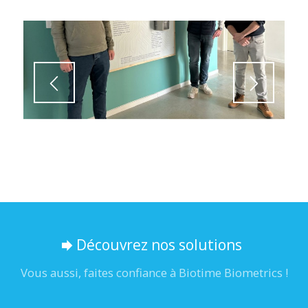
1
2
3
4
5
6
7
8
9
10
11
12
13
14
15
16
17
18
Découvrez nos solutions
Vous aussi, faites confiance à Biotime Biometrics !