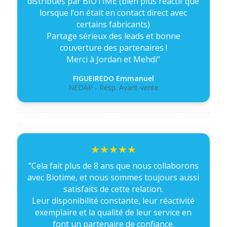
distribués par BIOTIME (bien plus réactif que
lorsque l’on était en contact direct avec
certains fabricants)
Partage sérieux des leads et bonne
couverture des partenaires !
Merci à Jordan et Mehdi”
FIGUEIREDO Emmanuel
NEDAP - Resp. Avant-vente
“Cela fait plus de 8 ans que nous collaborons
avec Biotime, et nous sommes toujours aussi
satisfaits de cette relation.
Leur disponibilité constante, leur réactivité
exemplaire et la qualité de leur service en
font un partenaire de confiance.