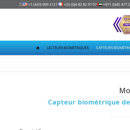

+1 (430) 999-3121
+33 (0)4 82 82 97 97
+971 (0)45 477 
LECTEURS BIOMÉTRIQUES
CAPTEURS BIOMÉTR
Mo
Capteur biométrique de