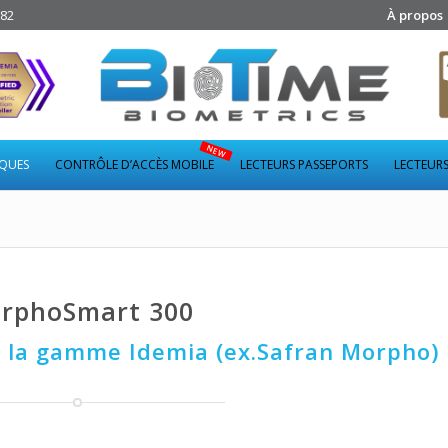
282
À propos
IQUES
CONTRÔLE D’ACCÈS MOBILE
LECTEURS PASSEPORTS
LECTEURS
rphoSmart 300
 la gamme Idemia (ex.Safran Morpho)