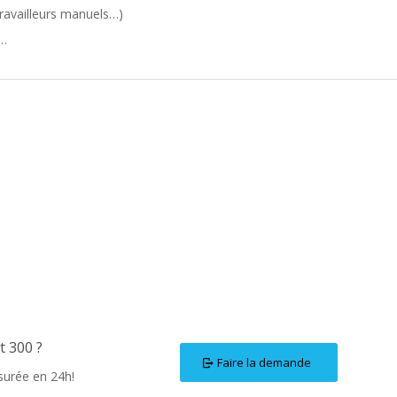
travailleurs manuels…)
1…
t 300 ?
Faire la demande
surée en 24h!