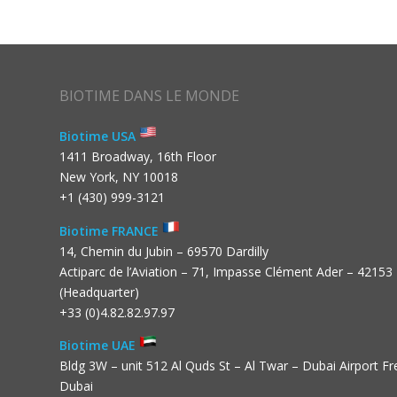
BIOTIME DANS LE MONDE
Biotime USA
1411 Broadway, 16th Floor
New York, NY 10018
+1 (430) 999-3121
Biotime FRANCE
14, Chemin du Jubin – 69570 Dardilly
Actiparc de l’Aviation – 71, Impasse Clément Ader – 42153
(Headquarter)
+33 (0)4.82.82.97.97
Biotime UAE
Bldg 3W – unit 512 Al Quds St – Al Twar – Dubai Airport F
Dubai