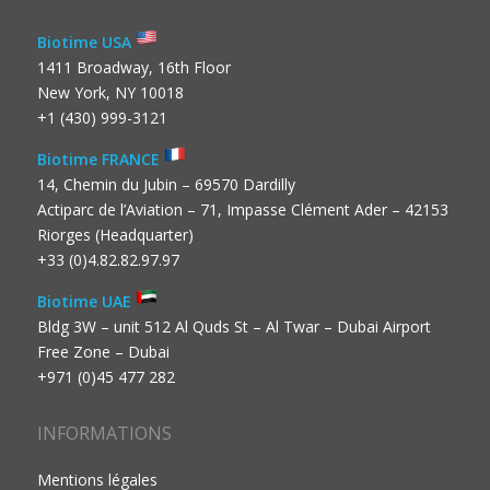
Biotime USA
1411 Broadway, 16th Floor
New York, NY 10018
+1 (430) 999-3121
Biotime FRANCE
14, Chemin du Jubin – 69570 Dardilly
Actiparc de l’Aviation – 71, Impasse Clément Ader – 42153
Riorges (Headquarter)
+33 (0)4.82.82.97.97
Biotime UAE
Bldg 3W – unit 512 Al Quds St – Al Twar – Dubai Airport
Free Zone – Dubai
+971 (0)45 477 282
INFORMATIONS
Mentions légales