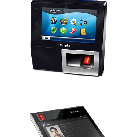
MorphoAccess® Série SIGMA
MorphoTablet