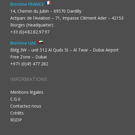
Biotime FRANCE
14, Chemin du Jubin – 69570 Dardilly
Actiparc de l’Aviation – 71, Impasse Clément Ader – 42153
Riorges (Headquarter)
+33 (0)4.82.82.97.97
Biotime UAE
Bldg 3W – unit 512 Al Quds St – Al Twar – Dubai Airport
Free Zone – Dubai
+971 (0)45 477 282
INFORMATIONS
Mentions légales
C.G.V.
Contactez-nous
Crédits
RGDP