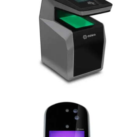
MorphoWave™ XP / Compact