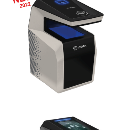
MorphoWave™ SP