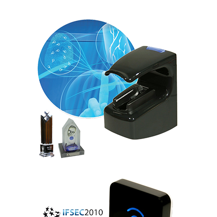
MorphoAccess® Série VP