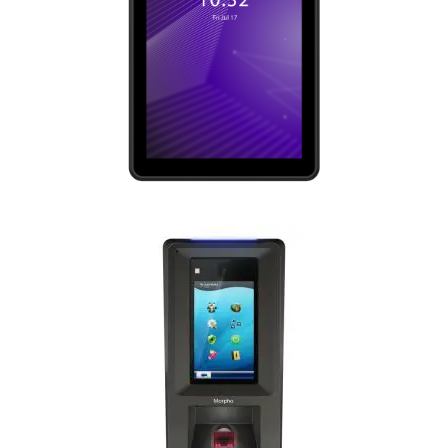
ID Screen
MorphoAccess® Sigma Extreme Series