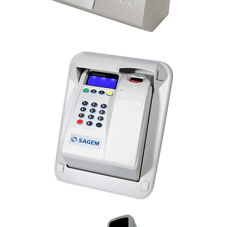
MorphoAccess 520