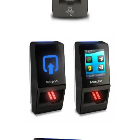
MorphoAccess® SIGMA Lite séries