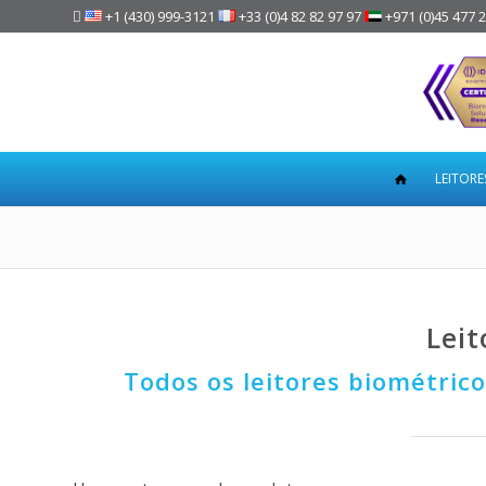

+1 (430) 999-3121
+33 (0)4 82 82 97 97
+971 (0)45 477 
LEITORE
Leit
Todos os leitores biométric