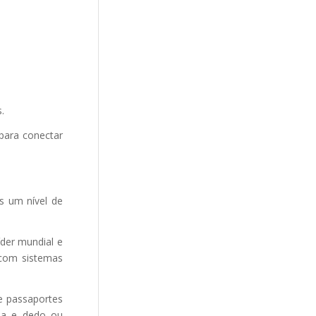
.
para conectar
s um nível de
íder mundial e
 com sistemas
e passaportes
eia e dedo ou