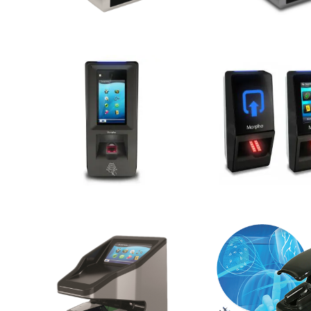
MorphoAccess®
MorphoAcces
Sigma Extreme Series
SIGMA Lite séri
MorphoAccess® S
MorphoWave
VP