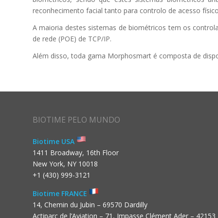
reconhecimento facial tanto para controlo de acesso físico
A maioria destes sistemas de biométricos tem os contro
de rede (POE) de TCP/IP.
Além disso, toda gama Morphosmart é composta de dispos
BIOTIME PELO MUNDO
Biotime USA
1411 Broadway, 16th Floor
New York, NY 10018
+1 (430) 999-3121
Biotime FRANCE
14, Chemin du Jubin – 69570 Dardilly
Actiparc de l’Aviation – 71, Impasse Clément Ader – 42153