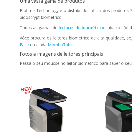
Uma vasta gama de produtos
Biotime Technology é o distribuidor oficial dos produtos 
biooscrypt biométrico.
Todas as gamas de
leitores de biométricos
abaixo são d
Vôce procura os leitores biometrico de alta qualidade,
Face
ou ainda
MorphoTablet
.
Fotos e imagens de leitores principais
Passa o seu mousse no leitor biométrico para saber o seu
MorphoWave™ X
MorphoWave™ SP
Compact