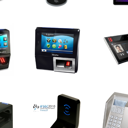
s®
MorphoAccess® Série
Morpho
es
SIGMA
érie
MorphoAccess® Série
MorphoAcce
J
50