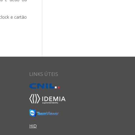
lock e cartão
LINKS ÚTEIS
HID