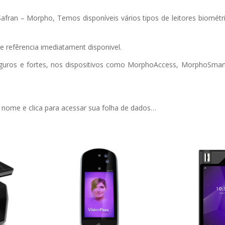
Safran – Morpho, Temos disponíveis vários tipos de leitores biométri
e refêrencia imediatament disponivel.
 seguros e fortes, nos dispositivos como MorphoAccess, MorphoSmar
 nome e clica para acessar sua folha de dados…
P /
VisionPass
ID Sc