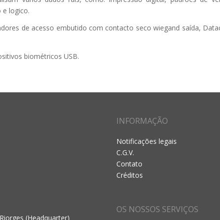
 e logico.
ladores de acesso embutido com contacto seco wiegand saída, Datac
itivos biométricos USB.
INFORMAÇÃO
Notificações legais
C.G.V.
Contato
Créditos
OS NOSSOS SERVIÇOS
 Riorges (Headquarter)