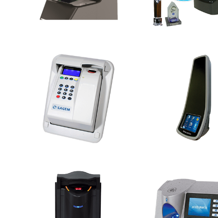
Morpho 3D Fa
MorphoAccess 520
Reader