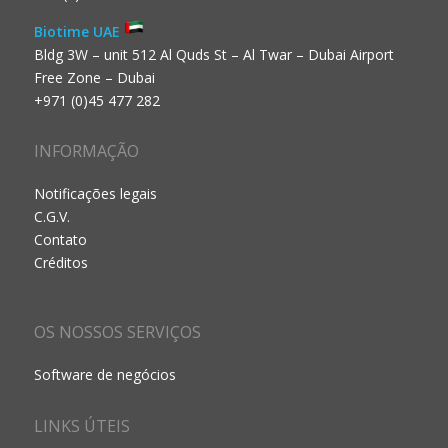
Biotime UAE
Bldg 3W – unit 512 Al Quds St – Al Twar – Dubai Airport
Free Zone – Dubai
+971 (0)45 477 282
INFORMAÇÃO
Notificações legais
C.G.V.
Contato
Créditos
OS NOSSOS SERVIÇOS
Software de negócios
LINKS ÚTEIS