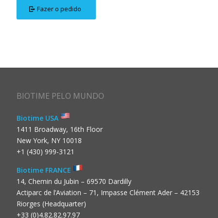
Fazer o pedido
BIOTIME PELO MUNDO
Biotime USA
1411 Broadway, 16th Floor
New York, NY 10018
+1 (430) 999-3121
Biotime FRANCE
14, Chemin du Jubin – 69570 Dardilly
Actiparc de l’Aviation – 71, Impasse Clément Ader – 42153
Riorges (Headquarter)
+33 (0)4.82.82.97.97