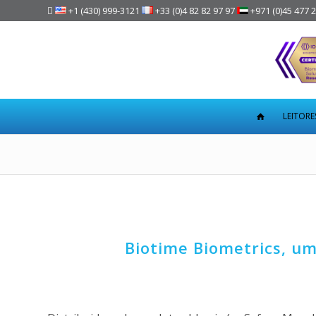

+1 (430) 999-3121
+33 (0)4 82 82 97 97
+971 (0)45 477 
LEITORE
Biotime Biometrics, um