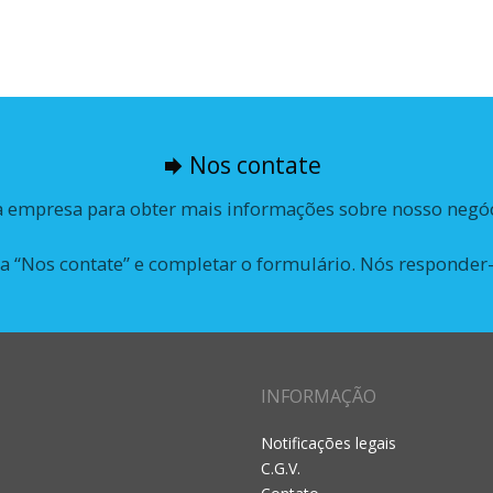
Nos contate
 empresa para obter mais informações sobre nosso negóc
 “Nos contate” e completar o formulário. Nós responder-
INFORMAÇÃO
Notificações legais
C.G.V.