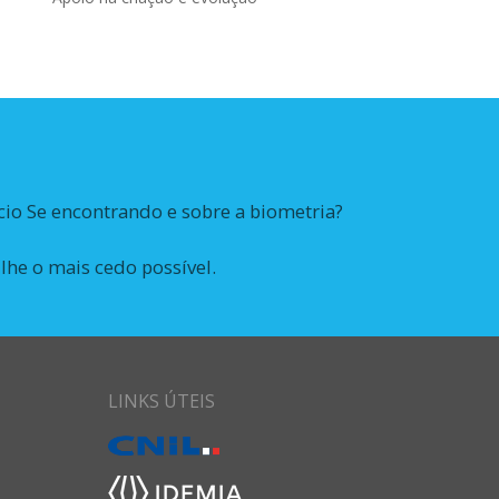
io Se encontrando e sobre a biometria?
lhe o mais cedo possível.
LINKS ÚTEIS