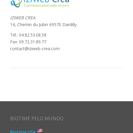
IZIWEB CREA
14, Chemin du Jubin 69570 Dardilly
Tél.: 04.82.53.08.58
Fax: 09.72.31.89.77
contact@iziweb-crea.com
BIOTIME PELO MUNDO
Biotime USA