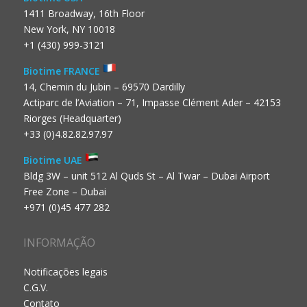
1411 Broadway, 16th Floor
New York, NY 10018
+1 (430) 999-3121
Biotime FRANCE
14, Chemin du Jubin – 69570 Dardilly
Actiparc de l’Aviation – 71, Impasse Clément Ader – 42153
Riorges (Headquarter)
+33 (0)4.82.82.97.97
Biotime UAE
Bldg 3W – unit 512 Al Quds St – Al Twar – Dubai Airport
Free Zone – Dubai
+971 (0)45 477 282
INFORMAÇÃO
Notificações legais
C.G.V.
Contato