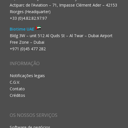
Actiparc de l’Aviation – 71, Impasse Clément Ader – 42153
Riorges (Headquarter)
+33 (0)4.82.82.97.97
Biotime UAE
Bldg 3W – unit 512 Al Quds St – Al Twar – Dubai Airport
Free Zone – Dubai
+971 (0)45 477 282
INFORMAÇÃO
Notificações legais
C.G.V.
Contato
Créditos
OS NOSSOS SERVIÇOS
Software de negócios