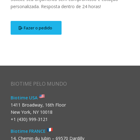
personalizada. Resposta dentro de 24 horas!
Fazer o pedido
BIOTIME PELO MUNDO
Biotime USA
1411 Broadway, 16th Floor
New York, NY 10018
+1 (430) 999-3121
Biotime FRANCE
14, Chemin du Jubin – 69570 Dardilly