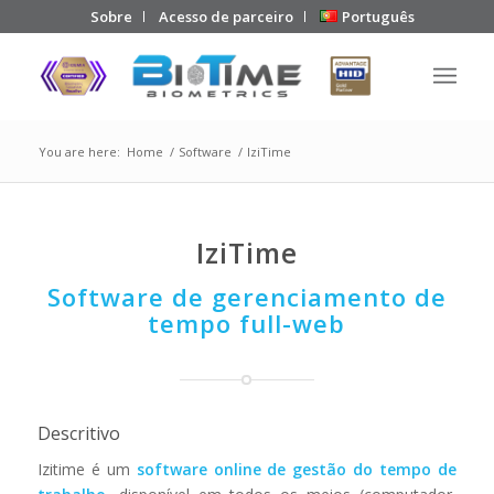
Sobre
Acesso de parceiro
Português
You are here:
Home
/
Software
/
IziTime
IziTime
Software de gerenciamento de
tempo full-web
Descritivo
Izitime é um
software online de gestão do tempo de