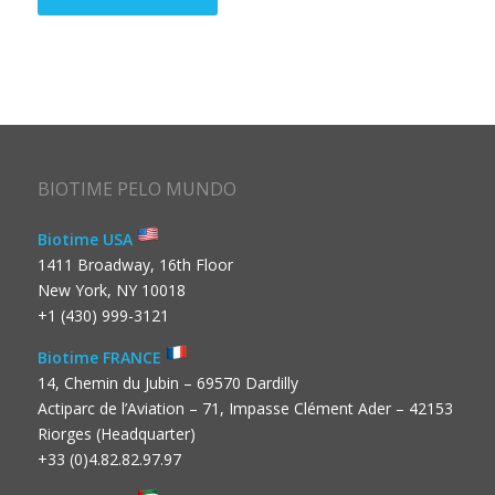
BIOTIME PELO MUNDO
Biotime USA
1411 Broadway, 16th Floor
New York, NY 10018
+1 (430) 999-3121
Biotime FRANCE
14, Chemin du Jubin – 69570 Dardilly
Actiparc de l’Aviation – 71, Impasse Clément Ader – 42153
Riorges (Headquarter)
+33 (0)4.82.82.97.97