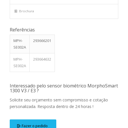
Brochura
Referências
MPH-
293666201
SE002A
MPH-
293664632
SE002A
Interessado pelo sensor biométrico MorphoSmart
1300 V3 / E3 ?
Solicite seu orçamento sem compromisso e cotação
personalizada. Resposta dentro de 24 horas !
Fazer o pedido