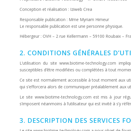
Conception et réalisation : Iziweb Crea
Responsable publication : Mme Myriam Himeur
Le responsable publication est une personne physique.
Hébergeur : OVH – 2 rue Kellermann – 59100 Roubaix – Fr
2. CONDITIONS GÉNÉRALES D’UTI
L’utilisation du site www.biotime-technology.com impliqu
susceptibles d’être modifiées ou complétées à tout moment,
Ce site est normalement accessible à tout moment aux uti
qui s’efforcera alors de communiquer préalablement aux util
Le site www.biotime-technology.com est mis à jour rég
s’imposent néanmoins à l’utilisateur qui est invité à s’y réf
3. DESCRIPTION DES SERVICES F
Le site www.biotime-technology.com a pour objet de fourni