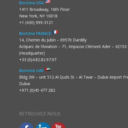
Biotime USA
1411 Broadway, 16th Floor
New York, NY 10018
+1 (430) 999-3121
Biotime FRANCE
14, Chemin du Jubin – 69570 Dardilly
Actiparc de l’Aviation – 71, Impasse Clément Ader – 42153
(Headquarter)
+33 (0)4.82.82.97.97
Biotime UAE
Bldg 3W – unit 512 Al Quds St – Al Twar – Dubai Airport F
Dubai
+971 (0)45 477 282
RETROUVEZ-NOUS