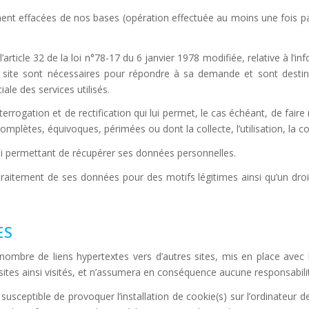
ment effacées de nos bases (opération effectuée au moins une fois par
icle 32 de la loi n°78-17 du 6 janvier 1978 modifiée, relative à l’infor
le site sont nécessaires pour répondre à sa demande et sont des
ale des services utilisés.
interrogation et de rectification qui lui permet, le cas échéant, de faire 
mplètes, équivoques, périmées ou dont la collecte, l’utilisation, la c
é lui permettant de récupérer ses données personnelles.
 traitement de ses données pour des motifs légitimes ainsi qu’un dro
ES
ombre de liens hypertextes vers d’autres sites, mis en place avec
 sites ainsi visités, et n’assumera en conséquence aucune responsabilit
eptible de provoquer l’installation de cookie(s) sur l’ordinateur de l’