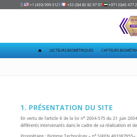

+1 (430) 999-3121
+33 (0)4 82 82 97 97
+971 (0)45 477 
LECTEURS BIOMÉTRIQUES
CAPTEURS BIOMÉTR
1. PRÉSENTATION DU SITE
En vertu de l’article 6 de la loi n° 2004-575 du 21 juin 20
différents intervenants dans le cadre de sa réalisation et de
Propriétaire : Biotime Technology – n° SIREN 493387955–