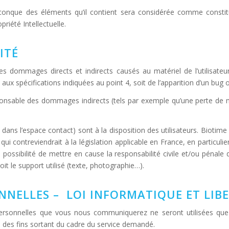
elconque des éléments qu’il contient sera considérée comme consti
riété Intellectuelle.
ITÉ
 dommages directs et indirects causés au matériel de l’utilisateur
s aux spécifications indiquées au point 4, soit de l’apparition d’un bug 
sable des dommages indirects (tels par exemple qu’une perte de mar
 dans l’espace contact) sont à la disposition des utilisateurs. Bioti
 contreviendrait à la législation applicable en France, en particulier
ossibilité de mettre en cause la responsabilité civile et/ou pénale
oit le support utilisé (texte, photographie…).
NNELLES – LOI INFORMATIQUE ET LIBE
sonnelles que vous nous communiquerez ne seront utilisées que 
 des fins sortant du cadre du service demandé.