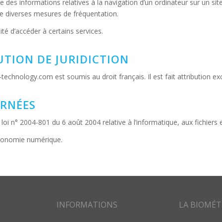
tre des informations relatives à la navigation d’un ordinateur sur un si
tre diverses mesures de fréquentation.
lité d’accéder à certains services.
UTION DE JURIDICTION
me-technology.com est soumis au droit français. Il est fait attribution 
ERNÉES
i n° 2004-801 du 6 août 2004 relative à l’informatique, aux fichiers e
économie numérique.
INFORMATIONS
LA BIOMÉT