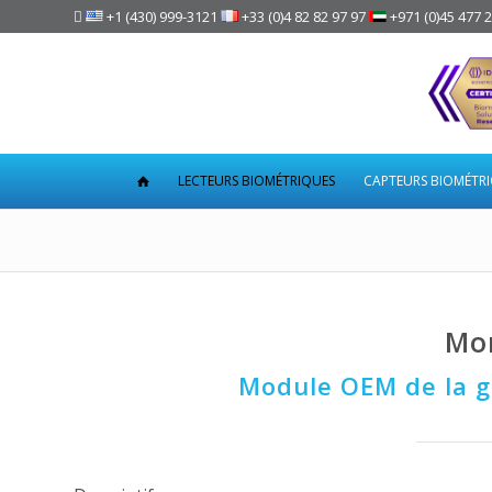

+1 (430) 999-3121
+33 (0)4 82 82 97 97
+971 (0)45 477 
LECTEURS BIOMÉTRIQUES
CAPTEURS BIOMÉTR
Mo
Module OEM de la 