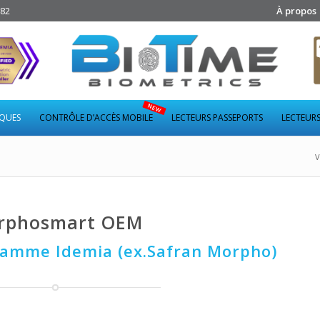
282
À propos
IQUES
CONTRÔLE D’ACCÈS MOBILE
LECTEURS PASSEPORTS
LECTEURS
V
rphosmart OEM
gamme Idemia (ex.Safran Morpho)