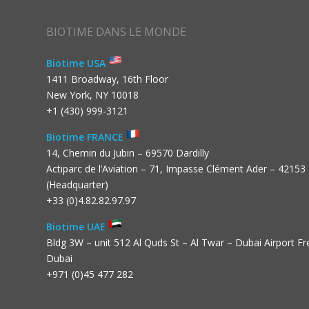
BIOTIME DANS LE MONDE
Biotime USA
1411 Broadway, 16th Floor
New York, NY 10018
+1 (430) 999-3121
Biotime FRANCE
14, Chemin du Jubin – 69570 Dardilly
Actiparc de l’Aviation – 71, Impasse Clément Ader – 42153
(Headquarter)
+33 (0)4.82.82.97.97
Biotime UAE
Bldg 3W – unit 512 Al Quds St – Al Twar – Dubai Airport F
Dubai
+971 (0)45 477 282