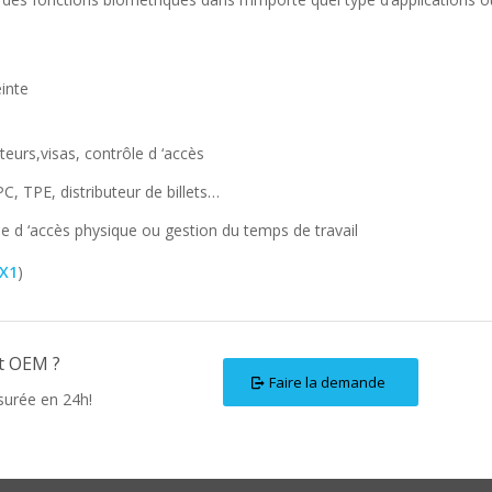
einte
cteurs,visas, contrôle d ‘accès
PC, TPE, distributeur de billets…
le d ‘accès physique ou gestion du temps de travail
X1
)
t OEM ?
Faire la demande
surée en 24h!