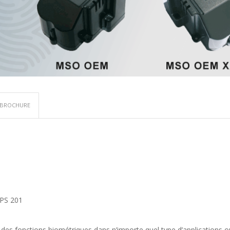
BROCHURE
IPS 201
 des fonctions biométriques dans n’importe quel type d’applications o