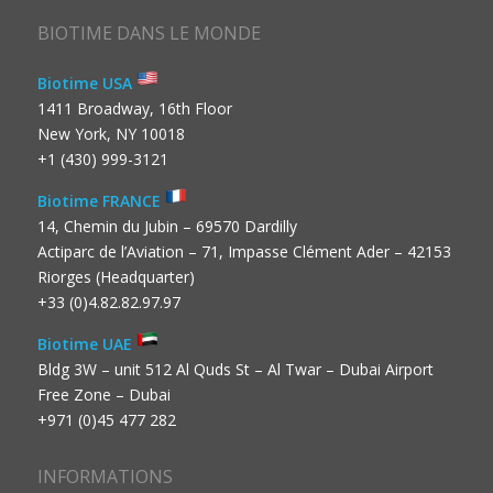
BIOTIME DANS LE MONDE
Biotime USA
1411 Broadway, 16th Floor
New York, NY 10018
+1 (430) 999-3121
Biotime FRANCE
14, Chemin du Jubin – 69570 Dardilly
Actiparc de l’Aviation – 71, Impasse Clément Ader – 42153
Riorges (Headquarter)
+33 (0)4.82.82.97.97
Biotime UAE
Bldg 3W – unit 512 Al Quds St – Al Twar – Dubai Airport
Free Zone – Dubai
+971 (0)45 477 282
INFORMATIONS