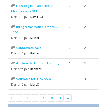
How to get IP address of
2
2
Morphowave SP?
Démarré par:
David123
Integration with Siemens S7-
2
2
1200
Démarré par:
Michel
Contactless card
2
2
Démarré par:
Robert
Gestion de Temps – Pointage
2
2
Démarré par:
Kenneth
Software for ID Screen
3
3
Démarré par:
MarcC
1
2
3
…
9
10
11
→