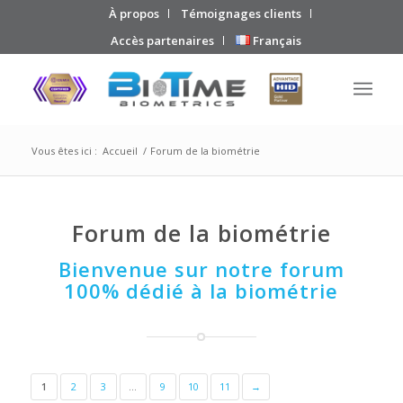
À propos
Témoignages clients
Accès partenaires
Français
Vous êtes ici :
Accueil
/
Forum de la biométrie
Forum de la biométrie
Bienvenue sur notre forum
100% dédié à la biométrie
1
2
3
…
9
10
11
→