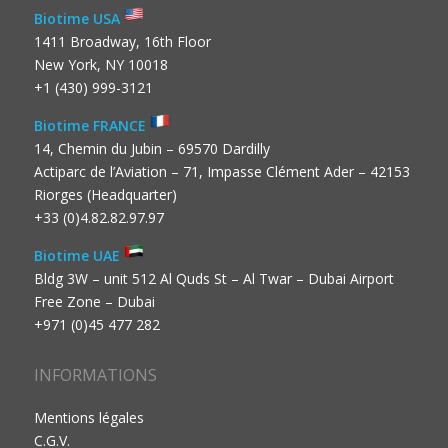
Biotime USA
1411 Broadway, 16th Floor
New York, NY 10018
+1 (430) 999-3121
Biotime FRANCE
14, Chemin du Jubin – 69570 Dardilly
Actiparc de l’Aviation – 71, Impasse Clément Ader – 42153
Riorges (Headquarter)
+33 (0)4.82.82.97.97
Biotime UAE
Bldg 3W – unit 512 Al Quds St – Al Twar – Dubai Airport
Free Zone – Dubai
+971 (0)45 477 282
INFORMATIONS
Mentions légales
C.G.V.