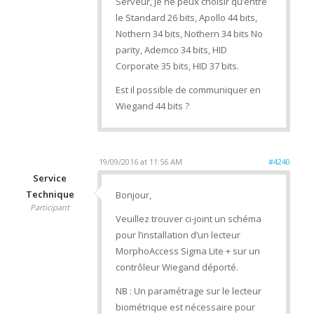
Serveur, je ne peux choisir qu’entre
le Standard 26 bits, Apollo 44 bits,
Nothern 34 bits, Nothern 34 bits No
parity, Ademco 34 bits, HID
Corporate 35 bits, HID 37 bits.
Est il possible de communiquer en
Wiegand 44 bits ?
19/09/2016 at 11:56 AM
#4240
Service
Technique
Bonjour,
Participant
Veuillez trouver ci-joint un schéma
pour l’installation d’un lecteur
MorphoAccess Sigma Lite + sur un
contrôleur Wiegand déporté.
NB : Un paramétrage sur le lecteur
biométrique est nécessaire pour