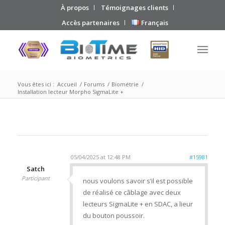
À propos
Témoignages clients
Accès partenaires
Français
Vous êtes ici :
Accueil
/
Forums
/
Biométrie
/
Installation lecteur Morpho SigmaLite +
05/04/2025 at 12:48 PM
#15981
Satch
Participant
nous voulons savoir s’il est possible
de réalisé ce câblage avec deux
lecteurs SigmaLite + en SDAC, a lieur
du bouton poussoir.