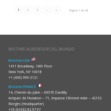
1
2
3
›
»
Página 1 de 44
BIOTIME ALREDEDOR DEL MUNDO
Biotime USA
1411 Broadway, 16th Floor
New York, NY 10018
+1 (430) 999-3121
Biotime FRANCE
14, Chemin du Jubin – 69570 Dardilly
Actiparc de l’Aviation – 71, Impasse Clément Ader – 42153
Riorges (Headquarter)
+33 (0)4.82.82.97.97