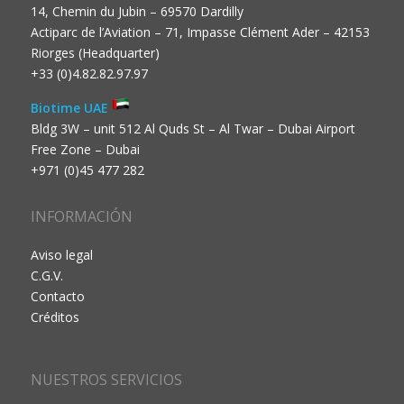
14, Chemin du Jubin – 69570 Dardilly
Actiparc de l’Aviation – 71, Impasse Clément Ader – 42153
Riorges (Headquarter)
+33 (0)4.82.82.97.97
Biotime UAE
Bldg 3W – unit 512 Al Quds St – Al Twar – Dubai Airport
Free Zone – Dubai
+971 (0)45 477 282
INFORMACIÓN
Aviso legal
C.G.V.
Contacto
Créditos
NUESTROS SERVICIOS