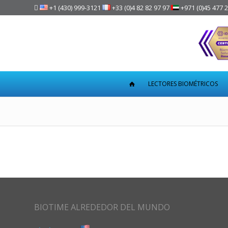

+1 (430) 999-3121
+33 (0)4 82 82 97 97
+971 (0)45 477 
LECTORES BIOMÉTRICOS
BIOTIME ALREDEDOR DEL MUNDO