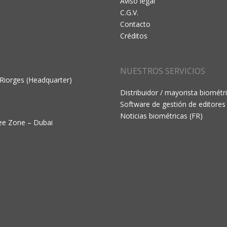
Aviso legal
C.G.V.
Contacto
Créditos
NUESTROS SERVICIOS
 Riorges (Headquarter)
Distribuidor / mayorista biométr
Software de gestión de editores
Noticias biométricas (FR)
ree Zone – Dubai