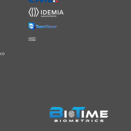
HID
ico