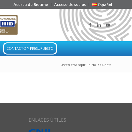
Acerca de Biotime
Acceso de socios
Español
CONTACTO Y PRESUPUESTO
Usted está aquí:
Inicio
/
Cuenta
ENLACES ÚTILES