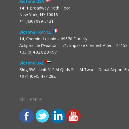
Biotime USA
1411 Broadway, 16th Floor
New York, NY 10018
+1 (430) 999-3121
Biotime FRANCE
14, Chemin du Jubin – 69570 Dardilly
Actiparc de l’Aviation – 71, Impasse Clément Ader – 42153
+33 (0)4.82.82.97.97
Biotime UAE
Bldg 3W – unit 512 Al Quds St – Al Twar – Dubai Airport F
+971 (0)45 477 282
SÍGUENOS