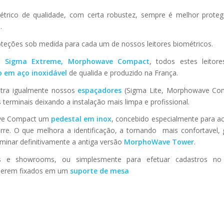
étrico de qualidade, com certa robustez, sempre é melhor proteg
.
teções sob medida para cada um de nossos leitores biométricos.
e, Sigma Extreme, Morphowave Compact
, todos estes leitor
o em aço inoxidável
de qualida e produzido na França.
ntra igualmente nossos
espaçadores
(Sigma Lite, Morphowave Co
terminais deixando a instalação mais limpa e profissional.
ave Compact um
pedestal em inox
, concebido especialmente para a
rre. O que melhora a identificação, a tornando mais confortavel,
minar definitivamente a antiga versão
MorphoWave Tower
.
 e showrooms, ou simplesmente para efetuar cadastros no e
 serem fixados em um
suporte de mesa