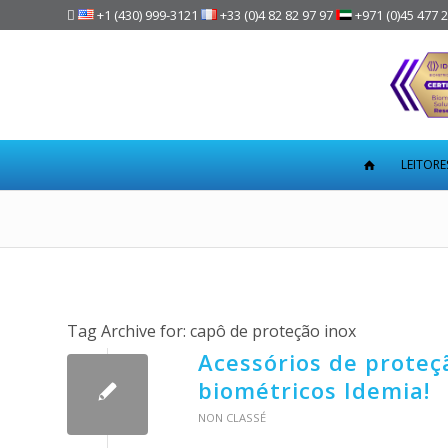

+1 (430) 999-3121
+33 (0)4 82 82 97 97
+971 (0)45 477 
LEITORE
Tag Archive for:
capô de proteção inox
Acessórios de proteç
biométricos Idemia!
NON CLASSÉ