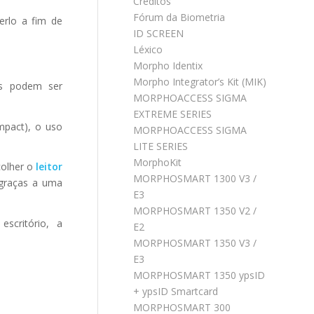
Créditos
Fórum da Biometria
erlo a fim de
ID SCREEN
Léxico
Morpho Identix
Morpho Integrator’s Kit (MIK)
es podem ser
MORPHOACCESS SIGMA
EXTREME SERIES
mpact), o uso
MORPHOACCESS SIGMA
LITE SERIES
MorphoKit
colher o
leitor
MORPHOSMART 1300 V3 /
 graças a uma
E3
MORPHOSMART 1350 V2 /
scritório, a
E2
MORPHOSMART 1350 V3 /
E3
MORPHOSMART 1350 ypsID
+ ypsID Smartcard
MORPHOSMART 300