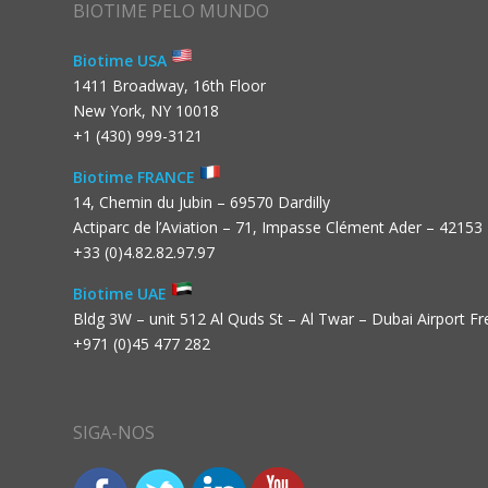
BIOTIME PELO MUNDO
Biotime USA
1411 Broadway, 16th Floor
New York, NY 10018
+1 (430) 999-3121
Biotime FRANCE
14, Chemin du Jubin – 69570 Dardilly
Actiparc de l’Aviation – 71, Impasse Clément Ader – 42153
+33 (0)4.82.82.97.97
Biotime UAE
Bldg 3W – unit 512 Al Quds St – Al Twar – Dubai Airport F
+971 (0)45 477 282
SIGA-NOS