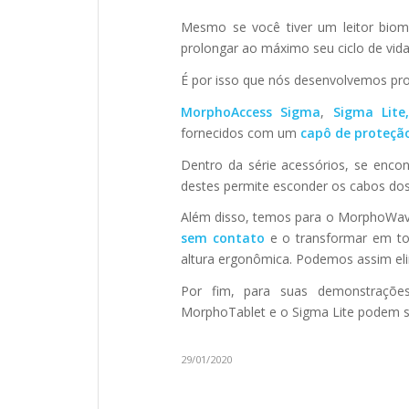
Mesmo se você tiver um leitor biom
prolongar ao máximo seu ciclo de vida
É por isso que nós desenvolvemos pro
MorphoAccess Sigma
,
Sigma Lit
fornecidos com um
capô de proteçã
Dentro da série acessórios, se enco
destes permite esconder os cabos dos 
Além disso, temos para o MorphoW
sem contato
e o transformar em to
altura ergonômica. Podemos assim eli
Por fim, para suas demonstrações
MorphoTablet e o Sigma Lite podem
29/01/2020