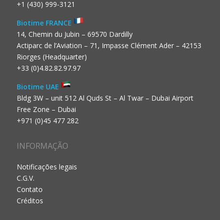
+1 (430) 999-3121
Biotime FRANCE
14, Chemin du Jubin – 69570 Dardilly
Actiparc de l’Aviation – 71, Impasse Clément Ader – 42153
Riorges (Headquarter)
+33 (0)4.82.82.97.97
Biotime UAE
Bldg 3W – unit 512 Al Quds St – Al Twar – Dubai Airport
Free Zone – Dubai
+971 (0)45 477 282
INFORMAÇÃO
Notificações legais
C.G.V.
Contato
Créditos