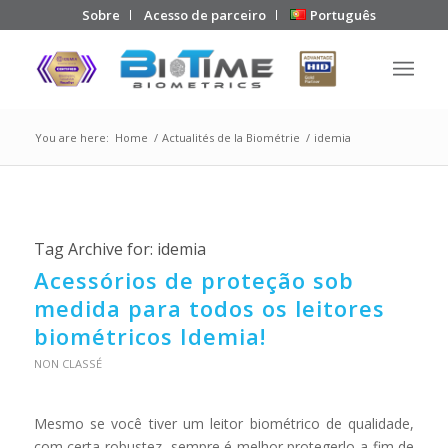
Sobre
Acesso de parceiro
Português
You are here:
Home
/
Actualités de la Biométrie
/
idemia
Tag Archive for:
idemia
Acessórios de proteção sob
medida para todos os leitores
biométricos Idemia!
NON CLASSÉ
Mesmo se você tiver um leitor biométrico de qualidade,
com certa robustez, sempre é melhor protegerlo a fim de