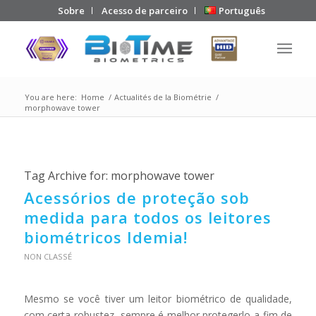
Sobre
Acesso de parceiro
Português
You are here:
Home
/
Actualités de la Biométrie
/
morphowave tower
Tag Archive for:
morphowave tower
Acessórios de proteção sob
medida para todos os leitores
biométricos Idemia!
NON CLASSÉ
Mesmo se você tiver um leitor biométrico de qualidade,
com certa robustez, sempre é melhor protegerlo a fim de