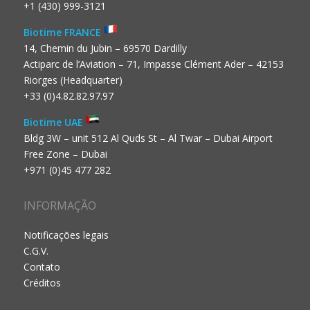
+1 (430) 999-3121
Biotime FRANCE
14, Chemin du Jubin – 69570 Dardilly
Actiparc de l’Aviation – 71, Impasse Clément Ader – 42153
Riorges (Headquarter)
+33 (0)4.82.82.97.97
Biotime UAE
Bldg 3W – unit 512 Al Quds St – Al Twar – Dubai Airport
Free Zone – Dubai
+971 (0)45 477 282
INFORMAÇÃO
Notificações legais
C.G.V.
Contato
Créditos