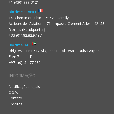
+1 (430) 999-3121
Biotime FRANCE
14, Chemin du Jubin – 69570 Dardilly
Actiparc de l’Aviation – 71, Impasse Clément Ader – 42153
Riorges (Headquarter)
+33 (0)4.82.82.97.97
Biotime UAE
Bldg 3W – unit 512 Al Quds St – Al Twar – Dubai Airport
Free Zone – Dubai
+971 (0)45 477 282
INFORMAÇÃO
Notificações legais
C.G.V.
Contato
Créditos