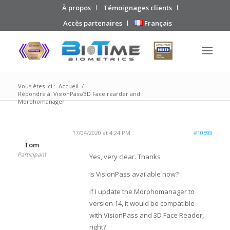
À propos
Témoignages clients
Accès partenaires
Français
Vous êtes ici :
Accueil
/
Répondre à: VisionPass/3D Face rearder and
Morphomanager
17/04/2020 at 4:24 PM
#10598
Tom
Participant
Yes, very clear. Thanks
Is VisionPass available now?
If I update the Morphomanager to
version 14, it would be compatible
with VisionPass and 3D Face Reader,
right?