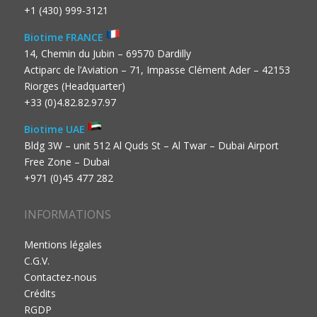
+1 (430) 999-3121
Biotime FRANCE
14, Chemin du Jubin – 69570 Dardilly
Actiparc de l’Aviation – 71, Impasse Clément Ader – 42153
Riorges (Headquarter)
+33 (0)4.82.82.97.97
Biotime UAE
Bldg 3W – unit 512 Al Quds St – Al Twar – Dubai Airport
Free Zone – Dubai
+971 (0)45 477 282
INFORMATIONS
Mentions légales
C.G.V.
Contactez-nous
Crédits
RGDP