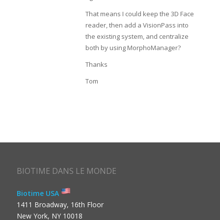
That means I could keep the 3D Face
reader, then add a VisionPass into
the existing system, and centralize
both by using MorphoManager?
Thanks
Tom
BIOTIME DANS LE MONDE
Biotime USA
1411 Broadway, 16th Floor
New York, NY 10018