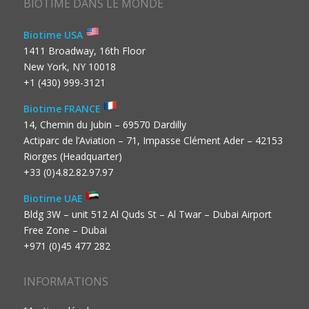
BIOTIME DANS LE MONDE
Biotime USA
1411 Broadway, 16th Floor
New York, NY 10018
+1 (430) 999-3121
Biotime FRANCE
14, Chemin du Jubin – 69570 Dardilly
Actiparc de l’Aviation – 71, Impasse Clément Ader – 42153
Riorges (Headquarter)
+33 (0)4.82.82.97.97
Biotime UAE
Bldg 3W – unit 512 Al Quds St – Al Twar – Dubai Airport
Free Zone – Dubai
+971 (0)45 477 282
INFORMATIONS