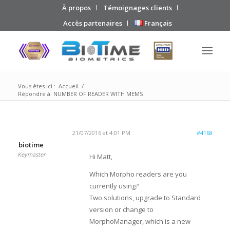
À propos
Témoignages clients
Accès partenaires
Français
Vous êtes ici :
Accueil
/
Répondre à: NUMBER OF READER WITH MEMS
21/07/2016 at 4:01 PM
#4168
biotime
Keymaster
Hi Matt,
Which Morpho readers are you
currently using?
Two solutions, upgrade to Standard
version or change to
MorphoManager, which is a new