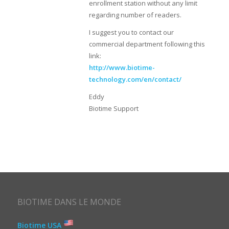
enrollment station without any limit
regarding number of readers.
I suggest you to contact our
commercial department following this
link:
http://www.biotime-
technology.com/en/contact/
Eddy
Biotime Support
BIOTIME DANS LE MONDE
Biotime USA