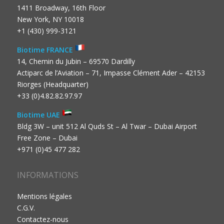
1411 Broadway, 16th Floor
New York, NY 10018
+1 (430) 999-3121
Biotime FRANCE
14, Chemin du Jubin – 69570 Dardilly
Actiparc de l’Aviation – 71, Impasse Clément Ader – 42153
Riorges (Headquarter)
+33 (0)4.82.82.97.97
Biotime UAE
Bldg 3W – unit 512 Al Quds St – Al Twar – Dubai Airport
Free Zone – Dubai
+971 (0)45 477 282
INFORMATIONS
Mentions légales
C.G.V.
Contactez-nous