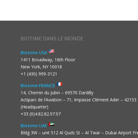
BIOTIME DANS LE MONDE
Biotime USA
1411 Broadway, 16th Floor
New York, NY 10018
+1 (430) 999-3121
Biotime FRANCE
14, Chemin du Jubin – 69570 Dardilly
Actiparc de l’Aviation – 71, Impasse Clément Ader – 42153
(Headquarter)
+33 (0)4.82.82.97.97
Biotime UAE
Bldg 3W – unit 512 Al Quds St – Al Twar – Dubai Airport F