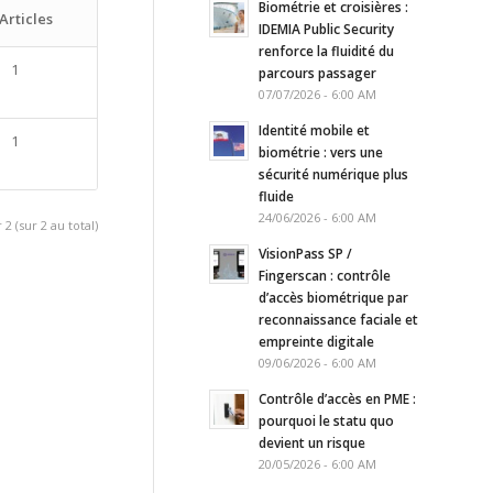
Biométrie et croisières :
Articles
IDEMIA Public Security
renforce la fluidité du
1
parcours passager
07/07/2026 - 6:00 AM
Identité mobile et
1
biométrie : vers une
sécurité numérique plus
fluide
24/06/2026 - 6:00 AM
 2 (sur 2 au total)
VisionPass SP /
Fingerscan : contrôle
d’accès biométrique par
reconnaissance faciale et
empreinte digitale
09/06/2026 - 6:00 AM
Contrôle d’accès en PME :
pourquoi le statu quo
devient un risque
20/05/2026 - 6:00 AM