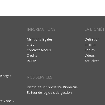
INFORMATIONS
LA BIOMÉT
Mentions légales
Définition
C.G.V.
Lexique
Contactez-nous
Forum
Crédits
Vidéos
RGDP
Actualités
 Riorges
NOS SERVICES
Distributeur / Grossiste Biométrie
Editeur de logiciels de gestion
ree Zone –