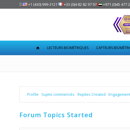

+1 (430) 999-3121
+33 (0)4 82 82 97 97
+971 (0)45 477 
LECTEURS BIOMÉTRIQUES
CAPTEURS BIOMÉTR
Profile
Sujets commencés
Replies Created
Engagemen
Forum Topics Started