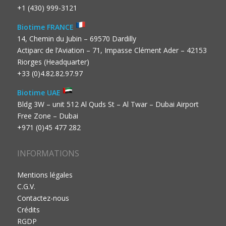
+1 (430) 999-3121
Biotime FRANCE
14, Chemin du Jubin – 69570 Dardilly
Actiparc de l’Aviation – 71, Impasse Clément Ader – 42153
Riorges (Headquarter)
+33 (0)4.82.82.97.97
Biotime UAE
Bldg 3W – unit 512 Al Quds St – Al Twar – Dubai Airport
Free Zone – Dubai
+971 (0)45 477 282
INFORMATIONS
Mentions légales
C.G.V.
Contactez-nous
Crédits
RGDP