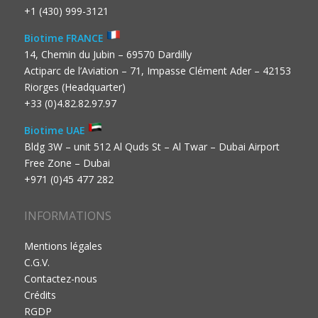
+1 (430) 999-3121
Biotime FRANCE
14, Chemin du Jubin – 69570 Dardilly
Actiparc de l’Aviation – 71, Impasse Clément Ader – 42153
Riorges (Headquarter)
+33 (0)4.82.82.97.97
Biotime UAE
Bldg 3W – unit 512 Al Quds St – Al Twar – Dubai Airport
Free Zone – Dubai
+971 (0)45 477 282
INFORMATIONS
Mentions légales
C.G.V.
Contactez-nous
Crédits
RGDP