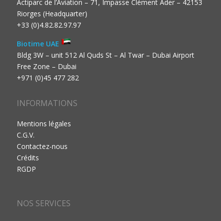
Actiparc de l’Aviation – 71, Impasse Clément Ader – 42153
Riorges (Headquarter)
+33 (0)4.82.82.97.97
Biotime UAE
Bldg 3W – unit 512 Al Quds St – Al Twar – Dubai Airport
Free Zone – Dubai
+971 (0)45 477 282
INFORMATIONS
Mentions légales
C.G.V.
Contactez-nous
Crédits
RGDP
NOS SERVICES