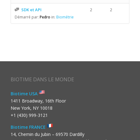
SDK et API
2
2
Démarré par:
Pedro
in:
Biométrie
BIOTIME DANS LE MONDE
Biotime USA
1411 Broadway, 16th Floor
New York, NY 10018
+1 (430) 999-3121
Biotime FRANCE
14, Chemin du Jubin – 69570 Dardilly