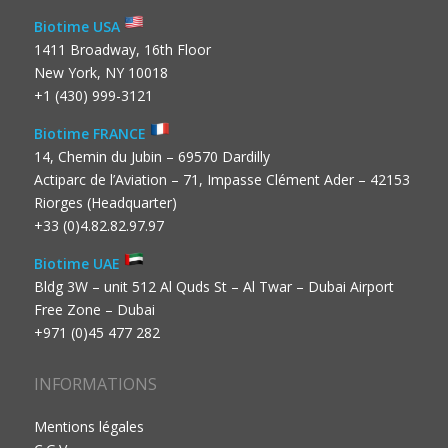
Biotime USA
1411 Broadway, 16th Floor
New York, NY 10018
+1 (430) 999-3121
Biotime FRANCE
14, Chemin du Jubin – 69570 Dardilly
Actiparc de l’Aviation – 71, Impasse Clément Ader – 42153
Riorges (Headquarter)
+33 (0)4.82.82.97.97
Biotime UAE
Bldg 3W – unit 512 Al Quds St – Al Twar – Dubai Airport
Free Zone – Dubai
+971 (0)45 477 282
INFORMATIONS
Mentions légales