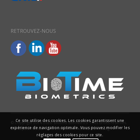
RETROUVEZ-NOUS
Ce site utilise des cookies. Les cookies garantissent une
© Copyright 2014-2026. Biotime Biometrics. Tous droits réservés.
expérience de navigation optimale. Vous pouvez modifier les
Conception du site et référencement : Iziweb Consulting
réglages des cookies pour ce site.