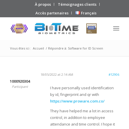
À propos
Témoignages clients
Accès partenaires
Français
Vous êtes ici :
Accueil
/
Répondre à: Software for ID Screen
18/05/2022 at 2:14 AM
#12906
1000920304
Participant
I have personally used identification
by id, fingerprint and qr with
https://www.proware.com.co/
They have helped me a lot in access
control, in addition to employee
attendance and time control. I hope it