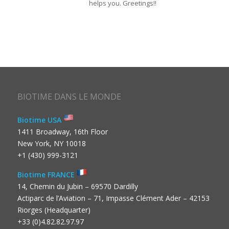
helps you. Greetings!!
BIOTIME DANS LE MONDE
Biotime USA
1411 Broadway, 16th Floor
New York, NY 10018
+1 (430) 999-3121
Biotime FRANCE
14, Chemin du Jubin – 69570 Dardilly
Actiparc de l’Aviation – 71, Impasse Clément Ader – 42153
Riorges (Headquarter)
+33 (0)4.82.82.97.97