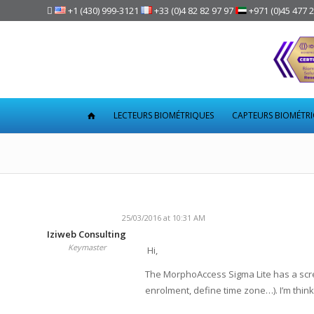

+1 (430) 999-3121
+33 (0)4 82 82 97 97
+971 (0)45 477 
LECTEURS BIOMÉTRIQUES
CAPTEURS BIOMÉTR
25/03/2016 at 10:31 AM
Iziweb Consulting
Keymaster
Hi,
The MorphoAccess Sigma Lite has a scre
enrolment, define time zone…). I’m think