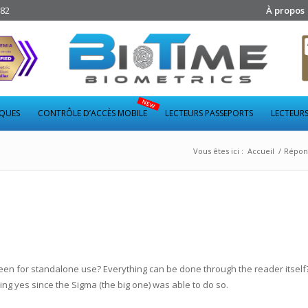
282
À propos
IQUES
CONTRÔLE D’ACCÈS MOBILE
LECTEURS PASSEPORTS
LECTEURS
Vous êtes ici :
Accueil
/
Répond
en for standalone use? Everything can be done through the reader itself
ing yes since the Sigma (the big one) was able to do so.