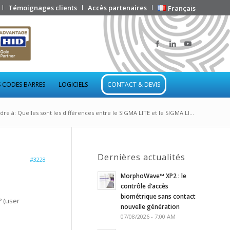
Témoignages clients
Accès partenaires
Français
 CODES BARRES
LOGICIELS
CONTACT & DEVIS
re à: Quelles sont les différences entre le SIGMA LITE et le SIGMA LI...
Dernières actualités
#3228
MorphoWave™ XP2 : le
contrôle d’accès
biométrique sans contact
? (user
nouvelle génération
07/08/2026 - 7:00 AM