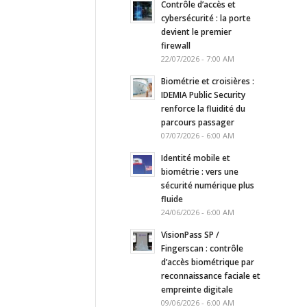
Contrôle d’accès et
cybersécurité : la porte
devient le premier
firewall
22/07/2026 - 7:00 AM
Biométrie et croisières :
IDEMIA Public Security
renforce la fluidité du
parcours passager
07/07/2026 - 6:00 AM
Identité mobile et
biométrie : vers une
sécurité numérique plus
fluide
24/06/2026 - 6:00 AM
VisionPass SP /
Fingerscan : contrôle
d’accès biométrique par
reconnaissance faciale et
empreinte digitale
09/06/2026 - 6:00 AM