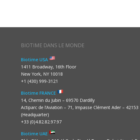
BIOTIME DANS LE MONDE
Biotime USA
1411 Broadway, 16th Floor
New York, NY 10018
+1 (430) 999-3121
Biotime FRANCE
14, Chemin du Jubin – 69570 Dardilly
Actiparc de l’Aviation – 71, Impasse Clément Ader – 42153
(Headquarter)
+33 (0)4.82.82.97.97
Biotime UAE