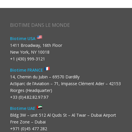
BIOTIME DANS LE MONDE
Biotime USA
1411 Broadway, 16th Floor
New York, NY 10018
+1 (430) 999-3121
Biotime FRANCE
14, Chemin du Jubin – 69570 Dardilly
Actiparc de l’Aviation – 71, Impasse Clément Ader – 42153
Riorges (Headquarter)
+33 (0)4.82.82.97.97
Biotime UAE
Bldg 3W – unit 512 Al Quds St – Al Twar – Dubai Airport
Free Zone – Dubai
+971 (0)45 477 282