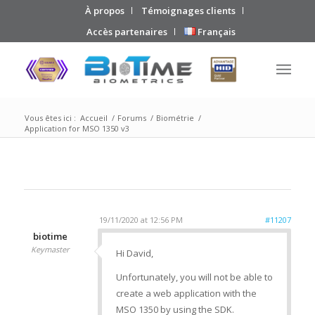
À propos
Témoignages clients
Accès partenaires
Français
Vous êtes ici :
Accueil
/
Forums
/
Biométrie
/
Application for MSO 1350 v3
19/11/2020 at 12:56 PM
#11207
biotime
Keymaster
Hi David,
Unfortunately, you will not be able to
create a web application with the
MSO 1350 by using the SDK.