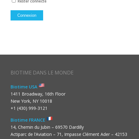
Rester connecté
Connexion
BIOTIME DANS LE MONDE
Biotime USA
1411 Broadway, 16th Floor
New York, NY 10018
+1 (430) 999-3121
Biotime FRANCE
14, Chemin du Jubin – 69570 Dardilly
Actiparc de l’Aviation – 71, Impasse Clément Ader – 42153