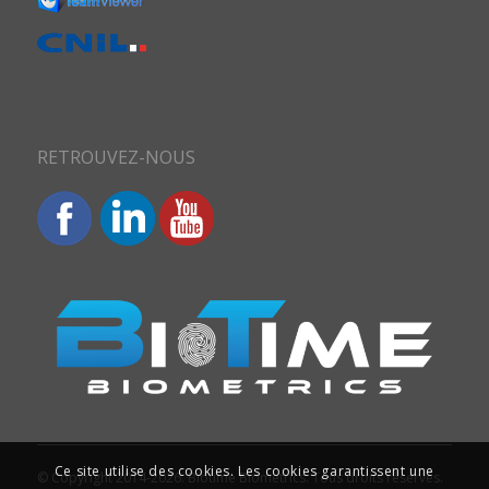
RETROUVEZ-NOUS
Ce site utilise des cookies. Les cookies garantissent une
© Copyright 2014-2026. Biotime Biometrics. Tous droits réservés.