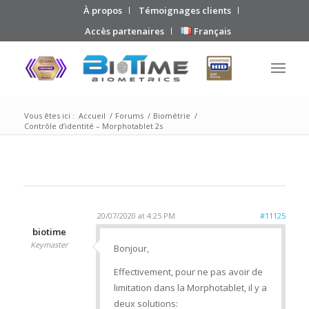
À propos
Témoignages clients
Accès partenaires
Français
Vous êtes ici :
Accueil
/
Forums
/
Biométrie
/
Contrôle d’identité – Morphotablet 2s
20/07/2020 at 4:25 PM
#11125
biotime
Keymaster
Bonjour,
Effectivement, pour ne pas avoir de
limitation dans la Morphotablet, il y a
deux solutions: