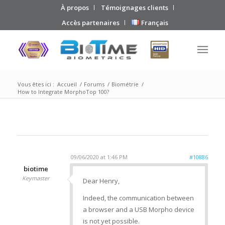
À propos
Témoignages clients
Accès partenaires
Français
Vous êtes ici :
Accueil
/
Forums
/
Biométrie
/
How to Integrate MorphoTop 100?
09/06/2020 at 1:46 PM
#10886
biotime
Keymaster
Dear Henry,
Indeed, the communication between
a browser and a USB Morpho device
is not yet possible.