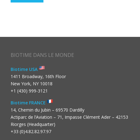
BIOTIME DANS LE MONDE
Biotime USA
1411 Broadway, 16th Floor
New York, NY 10018
+1 (430) 999-3121
Biotime FRANCE
14, Chemin du Jubin – 69570 Dardilly
Actiparc de l’Aviation – 71, Impasse Clément Ader – 42153
Riorges (Headquarter)
+33 (0)4.82.82.97.97