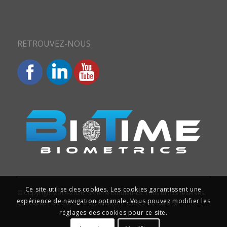
RETROUVEZ-NOUS
Ce site utilise des cookies. Les cookies garantissent une
© Copyright 2014-2026. Biotime Biometrics. Tous droits réservés.
expérience de navigation optimale. Vous pouvez modifier les
Conception du site et référencement : Iziweb Consulting
réglages des cookies pour ce site.