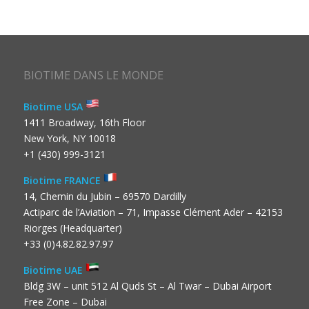
BIOTIME DANS LE MONDE
Biotime USA
1411 Broadway, 16th Floor
New York, NY 10018
+1 (430) 999-3121
Biotime FRANCE
14, Chemin du Jubin – 69570 Dardilly
Actiparc de l’Aviation – 71, Impasse Clément Ader – 42153
Riorges (Headquarter)
+33 (0)4.82.82.97.97
Biotime UAE
Bldg 3W – unit 512 Al Quds St – Al Twar – Dubai Airport
Free Zone – Dubai