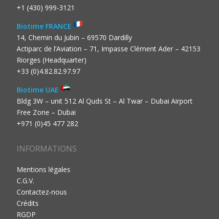
+1 (430) 999-3121
Biotime FRANCE
14, Chemin du Jubin – 69570 Dardilly
Actiparc de l’Aviation – 71, Impasse Clément Ader – 42153
Riorges (Headquarter)
+33 (0)4.82.82.97.97
Biotime UAE
Bldg 3W – unit 512 Al Quds St – Al Twar – Dubai Airport
Free Zone – Dubai
+971 (0)45 477 282
INFORMATIONS
Mentions légales
C.G.V.
Contactez-nous
Crédits
RGDP