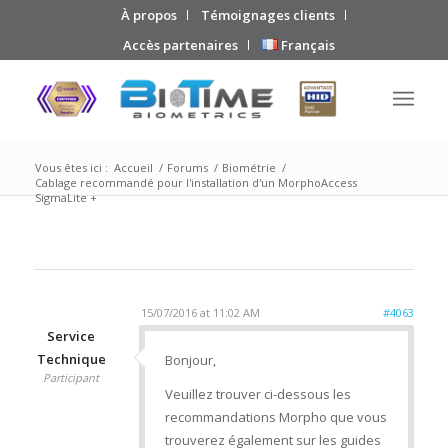
À propos
Témoignages clients
Accès partenaires
Français
Vous êtes ici :
Accueil
/
Forums
/
Biométrie
/
Cablage recommandé pour l'installation d'un MorphoAccess
SigmaLite +
15/07/2016 at 11:02 AM
#4063
Service
Technique
Bonjour,
Participant
Veuillez trouver ci-dessous les
recommandations Morpho que vous
trouverez également sur les guides