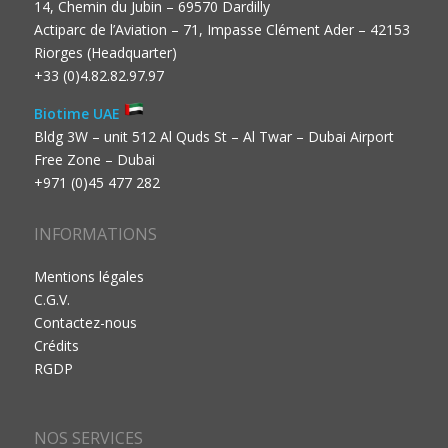
14, Chemin du Jubin – 69570 Dardilly
Actiparc de l’Aviation – 71, Impasse Clément Ader – 42153
Riorges (Headquarter)
+33 (0)4.82.82.97.97
Biotime UAE
Bldg 3W – unit 512 Al Quds St – Al Twar – Dubai Airport
Free Zone – Dubai
+971 (0)45 477 282
INFORMATIONS
Mentions légales
C.G.V.
Contactez-nous
Crédits
RGDP
NOS SERVICES