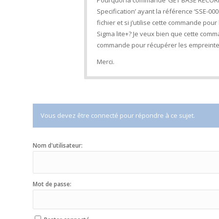
Pourquoi la commande ‘GET BASE RECORD’ 
Specification’ ayant la référence ‘SSE-00
fichier et si j’utilise cette commande pou
Sigma lite+? Je veux bien que cette comma
commande pour récupérer les empreintes 
Merci.
Vous devez être connecté pour répondre à ce sujet.
Nom d'utilisateur:
Mot de passe: