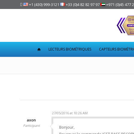

+1 (430) 999-3121
+33 (0)4 82 82 97 97
+971 (0)45 477 
LECTEURS BIOMÉTRIQUES
CAPTEURS BIOMÉTR
27/05/2016 at 10:26 AM
axon
Participant
Bonjour,