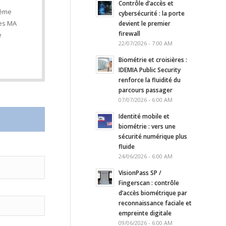
Contrôle d’accès et
même
cybersécurité : la porte
les MA
devient le premier
firewall
e
22/07/2026 - 7:00 AM
Biométrie et croisières :
IDEMIA Public Security
renforce la fluidité du
parcours passager
07/07/2026 - 6:00 AM
Identité mobile et
biométrie : vers une
sécurité numérique plus
fluide
24/06/2026 - 6:00 AM
VisionPass SP /
Fingerscan : contrôle
d’accès biométrique par
reconnaissance faciale et
empreinte digitale
09/06/2026 - 6:00 AM