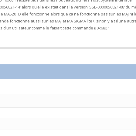
[0x68] n’existe plus dans les nouveaux fichiers ‘Host System Interface
00056821-14’ alors qu’elle existait dans la version ‘SSE-0000056821-08’ du 
r le MA520+D elle fonctionne alors que ça ne fonctionne pas sur les MAJ ni 
nde fonctionne aussi sur les MAJ et MA SIGMA lite+, sinon y a t il une autr
d’un utilisateur comme le faisait cette commande ([0x68])?