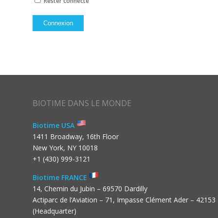
Rester connecté
Connexion
BIOTIME DANS LE MONDE
Biotime USA
1411 Broadway, 16th Floor
New York, NY 10018
+1 (430) 999-3121
Biotime FRANCE
14, Chemin du Jubin – 69570 Dardilly
Actiparc de l’Aviation – 71, Impasse Clément Ader – 42153
(Headquarter)