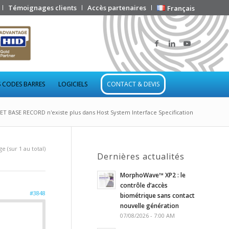
Témoignages clients
Accès partenaires
Français
 CODES BARRES
LOGICIELS
CONTACT & DEVIS
BASE RECORD n'existe plus dans Host System Interface Specification
e (sur 1 au total)
Dernières actualités
MorphoWave™ XP2 : le
contrôle d’accès
#3848
biométrique sans contact
nouvelle génération
07/08/2026 - 7:00 AM