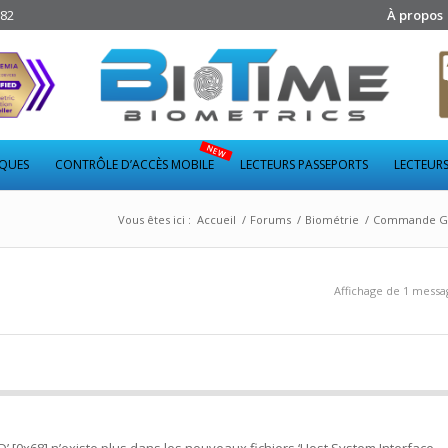
282
À propos
IQUES
CONTRÔLE D’ACCÈS MOBILE
LECTEURS PASSEPORTS
LECTEURS
Vous êtes ici :
Accueil
/
Forums
/
Biométrie
/
Commande GET 
Affichage de 1 messag