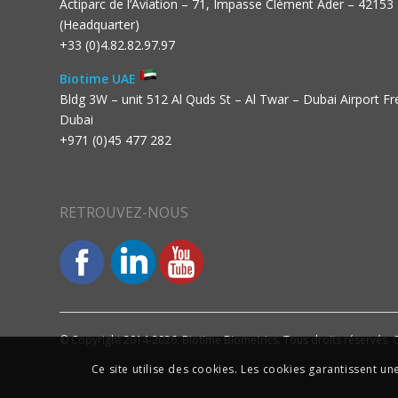
Actiparc de l’Aviation – 71, Impasse Clément Ader – 42153
(Headquarter)
+33 (0)4.82.82.97.97
Biotime UAE
Bldg 3W – unit 512 Al Quds St – Al Twar – Dubai Airport F
Dubai
+971 (0)45 477 282
RETROUVEZ-NOUS
© Copyright 2014-2026. Biotime Biometrics. Tous droits réservés. C
Ce site utilise des cookies. Les cookies garantissent u