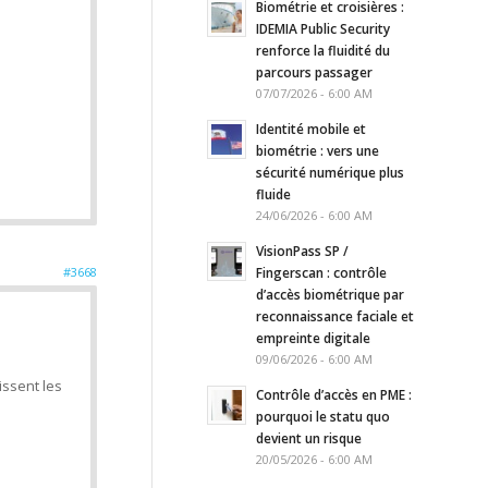
Biométrie et croisières :
IDEMIA Public Security
renforce la fluidité du
parcours passager
07/07/2026 - 6:00 AM
Identité mobile et
biométrie : vers une
sécurité numérique plus
fluide
24/06/2026 - 6:00 AM
VisionPass SP /
Fingerscan : contrôle
#3668
d’accès biométrique par
reconnaissance faciale et
empreinte digitale
09/06/2026 - 6:00 AM
ssent les
Contrôle d’accès en PME :
pourquoi le statu quo
devient un risque
20/05/2026 - 6:00 AM