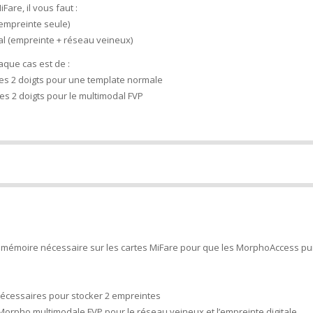
are, il vous faut :
empreinte seule)
al (empreinte + réseau veineux)
aque cas est de :
 les 2 doigts pour une template normale
les 2 doigts pour le multimodal FVP
mémoire nécessaire sur les cartes MiFare pour que les MorphoAccess pui
cessaires pour stocker 2 empreintes
orpho multimodale FVP pour le réseau veineux et l’empreinte digitale.