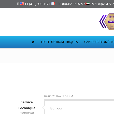

+1 (430) 999-3121
+33 (0)4 82 82 97 97
+971 (0)45 477 
LECTEURS BIOMÉTRIQUES
CAPTEURS BIOMÉTR
04/05/2016 at 2:51 PM
Service
Technique
Bonjour,
Participant