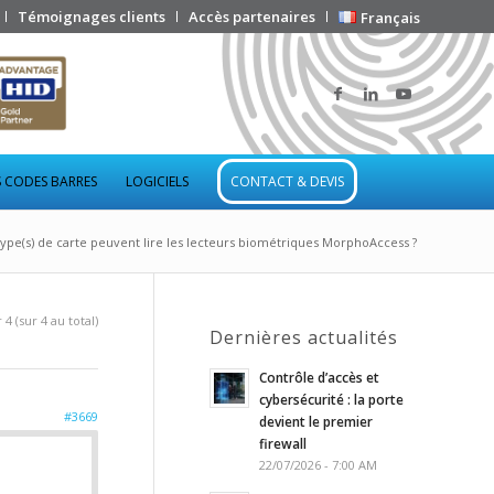
Témoignages clients
Accès partenaires
Français
 CODES BARRES
LOGICIELS
CONTACT & DEVIS
type(s) de carte peuvent lire les lecteurs biométriques MorphoAccess ?
4 (sur 4 au total)
Dernières actualités
Contrôle d’accès et
cybersécurité : la porte
#3669
devient le premier
firewall
22/07/2026 - 7:00 AM