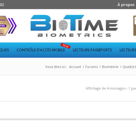
282
À propos
IQUES
CONTRÔLE D’ACCÈS MOBILE
LECTEURS PASSEPORTS
LECTEURS
Vous êtes ici :
Accueil
/
Forums
/
Biométrie
/
Quel(s) 
Affichage de 4 messages - 1 par 