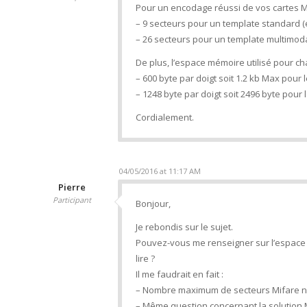
Pour un encodage réussi de vos cartes MiF
– 9 secteurs pour un template standard (
– 26 secteurs pour un template multimod
De plus, l’espace mémoire utilisé pour ch
– 600 byte par doigt soit 1.2 kb Max pour
– 1248 byte par doigt soit 2496 byte pour 
Cordialement.
04/05/2016 at 11:17 AM
Pierre
Participant
Bonjour,
Je rebondis sur le sujet.
Pouvez-vous me renseigner sur l’espace 
lire ?
Il me faudrait en fait :
– Nombre maximum de secteurs Mifare né
– Même question concernant la solution M