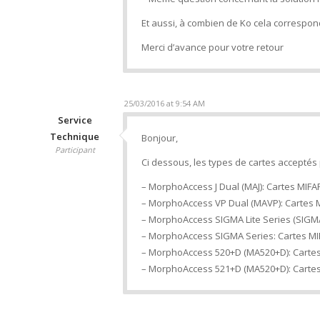
Et aussi, à combien de Ko cela correspon
Merci d’avance pour votre retour
25/03/2016 at 9:54 AM
Service
Technique
Bonjour,
Participant
Ci dessous, les types de cartes acceptés
– MorphoAccess J Dual (MAJ): Cartes MIFARE
– MorphoAccess VP Dual (MAVP): Cartes MIF
– MorphoAccess SIGMA Lite Series (SIGMA LI
– MorphoAccess SIGMA Series: Cartes MIFARE
– MorphoAccess 520+D (MA520+D): Cartes MI
– MorphoAccess 521+D (MA520+D): Cartes MI