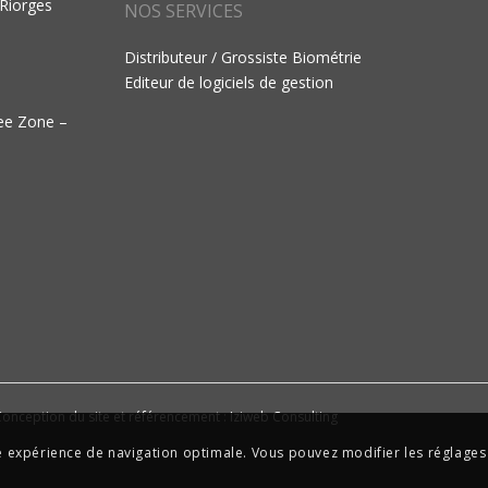
 Riorges
NOS SERVICES
Distributeur / Grossiste Biométrie
Editeur de logiciels de gestion
ree Zone –
onception du site et référencement : Iziweb Consulting
ne expérience de navigation optimale. Vous pouvez modifier les réglages