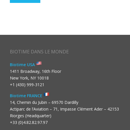
BIOTIME DANS LE MONDE
Biotime USA
1411 Broadway, 16th Floor
New York, NY 10018
+1 (430) 999-3121
Biotime FRANCE
14, Chemin du Jubin – 69570 Dardilly
Actiparc de l’Aviation – 71, Impasse Clément Ader – 42153
Riorges (Headquarter)
+33 (0)4.82.82.97.97