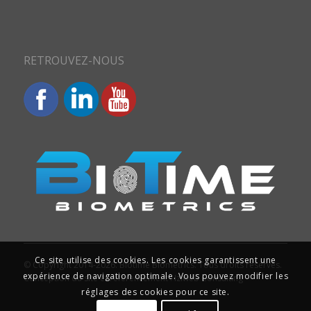
RETROUVEZ-NOUS
Ce site utilise des cookies. Les cookies garantissent une
© Copyright 2014-2026. Biotime Biometrics. Tous droits réservés.
expérience de navigation optimale. Vous pouvez modifier les
Conception du site et référencement : Iziweb Consulting
réglages des cookies pour ce site.