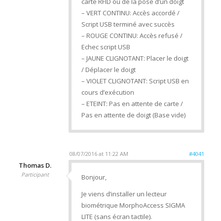
carte RFID ou de la pose d’un doigt
– VERT CONTINU: Accès accordé /
Script USB terminé avec succès
– ROUGE CONTINU: Accès refusé /
Echec script USB
– JAUNE CLIGNOTANT: Placer le doigt
/ Déplacer le doigt
– VIOLET CLIGNOTANT: Script USB en
cours d’exécution
– ETEINT: Pas en attente de carte /
Pas en attente de doigt (Base vide)
08/07/2016 at 11:22 AM
#4041
Thomas D.
Participant
Bonjour,
Je viens d’installer un lecteur
biométrique MorphoAccess SIGMA
LITE (sans écran tactile).