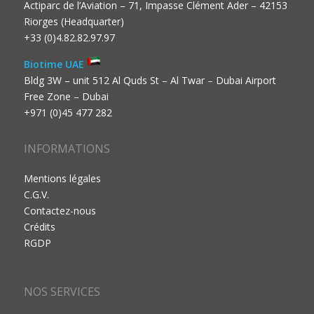
Actiparc de l’Aviation – 71, Impasse Clément Ader – 42153
Riorges (Headquarter)
+33 (0)4.82.82.97.97
Biotime UAE
Bldg 3W – unit 512 Al Quds St – Al Twar – Dubai Airport
Free Zone – Dubai
+971 (0)45 477 282
INFORMATIONS
Mentions légales
C.G.V.
Contactez-nous
Crédits
RGDP
NOS SERVICES